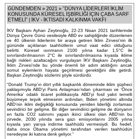
GÜNDEMDEN » 2021 » "DÜNYA LİDERLERİ İKLİM
KONUSUNDA KÜRESEL İŞBİRLİĞİ İÇİN ÇABA SARF
ETMELİ" | İKV - İKTİSADİ KALKINMA VAKFI
İKV Başkanı Ayhan Zeytinoğlu, 22-23 Nisan 2021 tarihlerinde
Dünya Çevre Günü vesilesiyle ABD ev sahipliğinde düzenlenen
ve 40 ülkenin liderlerini bir araya getiren İklim Zirvesi’nin ilk
gününde açıklanan taahhütlerin umut vaat edici olduğunu
belirtti. Küresel ısınmanın 2100 yılına kadar 1,5°C ile
sınırlandırılmasının 2°C ile sınırlandırılmasına kıyasla iklime
bağlı riskleri azaltacağını vurgulayan İKV Başkanı Zeytinoğlu,
İklim Zirvesi’nde bu yönde önemli bir adım atıldığını ancak
somut eylemlerin hayata geçirilmesi gerektiğini dile getirdi.
Başkan Zeytinoğlu sözlerini şöyle sürdürdü:
“Donald Trump’ın dört yıllık başkanlık döneminde iklim şüpheci
yaklaşımıyla ABD’yi Paris Anlaşması’ndan çıkarması ve ‘Önce
Amerika’ odaklı ticaret politikasıyla ABD’yi fosil yakıt temelli
büyümeye teşvik etmesinin ardından, Biden yönetimi altında
ABD’nin iklim değişikliği konusunda yeniden liderliği zorlaması
sevindirici bir gelişme. Bir diğer sevindirici gelişme de dünyanın
en fazla CO2 salınımı yapan ikinci ülkesi olan ABD’nin bu
zirvede, 2030 yılında sera gazı emisyonlarını 2005 yılına
kıyasla yarı yarıya indirme taahhüdü vermesiydi. Bu hedef,
daha önce Obama yönetimi tarafından verilen taahhüdün
neredeyse iki katına denk geliyor.”