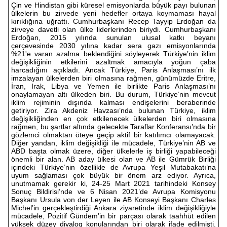
Çin ve Hindistan gibi küresel emisyonlarda büyük payı bulunan
ülkelerin bu zirvede yeni hedefler ortaya koymaması hayal
kırıklığına uğrattı. Cumhurbaşkanı Recep Tayyip Erdoğan da
zirveye davetli olan ülke liderlerinden biriydi. Cumhurbaşkanı
Erdoğan, 2015 yılında sunulan ulusal katkı beyanı
çerçevesinde 2030 yılına kadar sera gazı emisyonlarında
%21'e varan azalma beklendiğini söyleyerek Türkiye’nin iklim
değişikliğinin etkilerini azaltmak amacıyla yoğun çaba
harcadığını açıkladı. Ancak Türkiye, Paris Anlaşması’nı ilk
imzalayan ülkelerden biri olmasına rağmen, günümüzde Eritre,
İran, Irak, Libya ve Yemen ile birlikte Paris Anlaşması’nı
onaylamayan altı ülkeden biri. Bu durum, Türkiye’nin mevcut
iklim rejiminin dışında kalması endişelerini beraberinde
getiriyor. Zira Akdeniz Havzası’nda bulunan Türkiye, iklim
değişikliğinden en çok etkilenecek ülkelerden biri olmasına
rağmen, bu şartlar altında gelecekte Taraflar Konferansı’nda bir
gözlemci olmaktan öteye geçip aktif bir katılımcı olamayacak.
Diğer yandan, iklim değişikliği ile mücadele, Türkiye’nin AB ve
ABD başta olmak üzere, diğer ülkelerle iş birliği yapabileceği
önemli bir alan. AB aday ülkesi olan ve AB ile Gümrük Birliği
içindeki Türkiye’nin özellikle de Avrupa Yeşil Mutabakatı’na
uyum sağlaması çok büyük bir önem arz ediyor. Ayrıca,
unutmamak gerekir ki, 24-25 Mart 2021 tarihindeki Konsey
Sonuç Bildirisi’nde ve 6 Nisan 2021’de Avrupa Komisyonu
Başkanı Ursula von der Leyen ile AB Konseyi Başkanı Charles
Michel’in gerçekleştirdiği Ankara ziyaretinde iklim değişikliğiyle
mücadele, Pozitif Gündem’in bir parçası olarak taahhüt edilen
yüksek düzey diyalog konularından biri olarak ifade edilmişti.