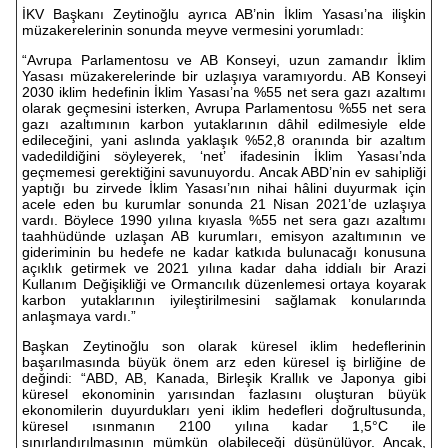
İKV Başkanı Zeytinoğlu ayrıca AB’nin İklim Yasası’na ilişkin
müzakerelerinin sonunda meyve vermesini yorumladı:
“Avrupa Parlamentosu ve AB Konseyi, uzun zamandır İklim
Yasası müzakerelerinde bir uzlaşıya varamıyordu. AB Konseyi
2030 iklim hedefinin İklim Yasası’na %55 net sera gazı azaltımı
olarak geçmesini isterken, Avrupa Parlamentosu %55 net sera
gazı azaltımının karbon yutaklarının dâhil edilmesiyle elde
edileceğini, yani aslında yaklaşık %52,8 oranında bir azaltım
vadedildiğini söyleyerek, ‘net’ ifadesinin İklim Yasası’nda
geçmemesi gerektiğini savunuyordu. Ancak ABD’nin ev sahipliği
yaptığı bu zirvede İklim Yasası’nın nihai hâlini duyurmak için
acele eden bu kurumlar sonunda 21 Nisan 2021’de uzlaşıya
vardı. Böylece 1990 yılına kıyasla %55 net sera gazı azaltımı
taahhüdünde uzlaşan AB kurumları, emisyon azaltımının ve
gideriminin bu hedefe ne kadar katkıda bulunacağı konusuna
açıklık getirmek ve 2021 yılına kadar daha iddialı bir Arazi
Kullanım Değişikliği ve Ormancılık düzenlemesi ortaya koyarak
karbon yutaklarının iyileştirilmesini sağlamak konularında
anlaşmaya vardı.”
Başkan Zeytinoğlu son olarak küresel iklim hedeflerinin
başarılmasında büyük önem arz eden küresel iş birliğine de
değindi: “ABD, AB, Kanada, Birleşik Krallık ve Japonya gibi
küresel ekonominin yarısından fazlasını oluşturan büyük
ekonomilerin duyurdukları yeni iklim hedefleri doğrultusunda,
küresel ısınmanın 2100 yılına kadar 1,5°C ile
sınırlandırılmasının mümkün olabileceği düşünülüyor. Ancak,