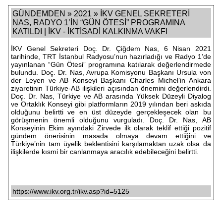
GÜNDEMDEN » 2021 » İKV GENEL SEKRETERİ
NAS, RADYO 1’İN “GÜN ÖTESİ” PROGRAMINA
KATILDI | İKV - İKTİSADİ KALKINMA VAKFI
İKV Genel Sekreteri Doç. Dr. Çiğdem Nas, 6 Nisan 2021
tarihinde, TRT İstanbul Radyosu’nun hazırladığı ve Radyo 1’de
yayınlanan “Gün Ötesi” programına katılarak değerlendirmede
bulundu. Doç. Dr. Nas, Avrupa Komisyonu Başkanı Ursula von
der Leyen ve AB Konseyi Başkanı Charles Michel’in Ankara
ziyaretinin Türkiye-AB ilişkileri açısından önemini değerlendirdi.
Doç. Dr. Nas, Türkiye ve AB arasında Yüksek Düzeyli Diyalog
ve Ortaklık Konseyi gibi platformların 2019 yılından beri askıda
olduğunu belirtti ve en üst düzeyde gerçekleşecek olan bu
görüşmenin önemli olduğunu vurguladı. Doç. Dr. Nas, AB
Konseyinin Ekim ayındaki Zirvede ilk olarak teklif ettiği pozitif
gündem önerisinin masada olmaya devam ettiğini ve
Türkiye’nin tam üyelik beklentisini karşılamaktan uzak olsa da
ilişkilerde kısmi bir canlanmaya aracılık edebileceğini belirtti.
https://www.ikv.org.tr/ikv.asp?id=5125