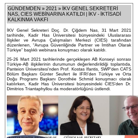
GÜNDEMDEN » 2021 » İKV GENEL SEKRETERİ
NAS, CIES WEBİNARINA KATILDI | İKV - İKTİSADİ
KALKINMA VAKFI
İKV Genel Sekreteri Doç. Dr. Çiğdem Nas, 31 Mart 2021
tarihinde, Kadir Has Üniversitesi bünyesindeki Uluslararası
İlişkiler ve Avrupa Çalışmaları Merkezi (CIES) tarafından
düzenlenen, “Avrupa Güvenliğinde Partner ve İmtihan Olarak
Türkiye” başlıklı webinara konuşmacı olarak katıldı.
25-26 Mart 2021 tarihlerinde gerçekleşen AB Konseyi sonrası
Türkiye-AB ilişkilerinin durumunun değerlendirildiği toplantıda,
Panteion Üniversitesi’nden Prof. Kostas Ifantis, SWP’den CATS
Bölüm Başkanı Günter Seufert ile IFRI’den Türkiye ve Orta
Doğu Programı Başkanı Dorothée Schmid konuşmacı olarak
katılırken, Kadir Has Üniversitesi bünyesindeki CIES’den Dr.
Dimitrios Triantaphyllou da moderatörlüğünü üstlendi.