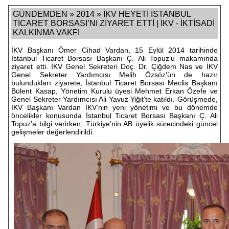
GÜNDEMDEN » 2014 » İKV HEYETİ İSTANBUL
TİCARET BORSASI’NI ZİYARET ETTİ | İKV - İKTİSADİ
KALKINMA VAKFI
İKV Başkanı Ömer Cihad Vardan, 15 Eylül 2014 tarihinde
İstanbul Ticaret Borsası Başkanı Ç. Ali Topuz’u makamında
ziyaret etti. İKV Genel Sekreteri Doç. Dr. Çiğdem Nas ve İKV
Genel Sekreter Yardımcısı Melih Özsöz’ün de hazır
bulundukları ziyarete, İstanbul Ticaret Borsası Meclis Başkanı
Bülent Kasap, Yönetim Kurulu üyesi Mehmet Erkan Özefe ve
Genel Sekreter Yardımcısı Ali Yavuz Yiğit’te katıldı. Görüşmede,
İKV Başkanı Vardan İKV’nin yeni yönetimi ve bu dönemde
öncelikler konusunda İstanbul Ticaret Borsası Başkanı Ç. Ali
Topuz’a bilgi verirken, Türkiye’nin AB üyelik sürecindeki güncel
gelişmeler değerlendirildi.