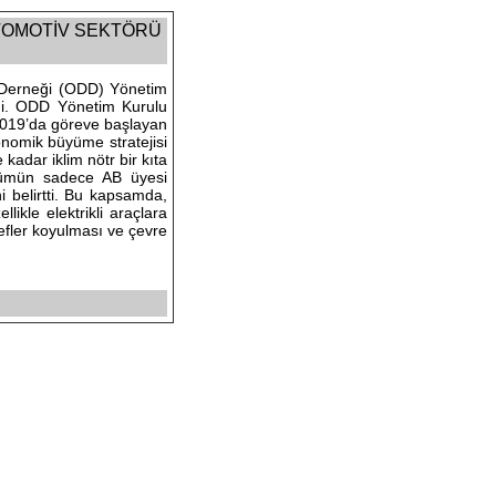
OTOMOTİV SEKTÖRÜ
i Derneği (ODD) Yönetim
di. ODD Yönetim Kurulu
 2019’da göreve başlayan
nomik büyüme stratejisi
kadar iklim nötr bir kıta
üşümün sadece AB üyesi
i belirtti. Bu kapsamda,
ikle elektrikli araçlara
defler koyulması ve çevre