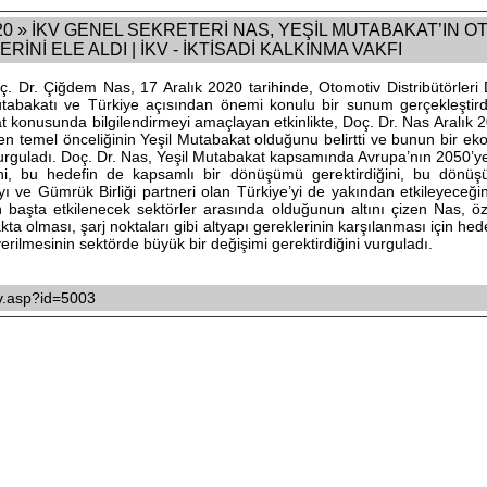
0 » İKV GENEL SEKRETERİ NAS, YEŞİL MUTABAKAT’IN 
RİNİ ELE ALDI | İKV - İKTİSADİ KALKINMA VAKFI
ç. Dr. Çiğdem Nas, 17 Aralık 2020 tarihinde, Otomotiv Distribütörler
utabakatı ve Türkiye açısından önemi konulu bir sunum gerçekleştir
at konusunda bilgilendirmeyi amaçlayan etkinlikte, Doç. Dr. Nas Aralık
 temel önceliğinin Yeşil Mutabakat olduğunu belirtti ve bunun bir eko
vurguladı. Doç. Dr. Nas, Yeşil Mutabakat kapsamında Avrupa’nın 2050’ye 
ini, bu hedefin de kapsamlı bir dönüşümü gerektirdiğini, bu dön
ayı ve Gümrük Birliği partneri olan Türkiye’yi de yakından etkileyeceğin
başta etkilenecek sektörler arasında olduğunun altını çizen Nas, özell
ta olması, şarj noktaları gibi altyapı gereklerinin karşılanması için he
verilmesinin sektörde büyük bir değişimi gerektirdiğini vurguladı.
ikv.asp?id=5003