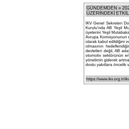
GÜNDEMDEN » 202
ÜZERİNDEKİ ETKİLE
İKV Genel Sekreteri Do
Kurulu'nda AB Yeşil M
üyelerini Yeşil Mutabak
Avrupa Komisyonunun en
olarak kabul edildiğini 
olmasının hedeflendiğ
devletleri değil, AB ad
otomotiv sektörünün en 
yönelimin giderek artmak
dostu yakıtlara öncelik 
https://www.ikv.org.tr/