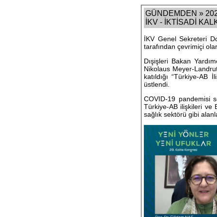
GÜNDEMDEN » 2020
İKV - İKTİSADİ KA
İKV Genel Sekreteri D
tarafından çevrimiçi ola
Dışişleri Bakan Yardı
Nikolaus Meyer-Landrut
katıldığı “Türkiye-AB 
üstlendi.
COVID-19 pandemisi son
Türkiye-AB ilişkileri ve 
sağlık sektörü gibi ala