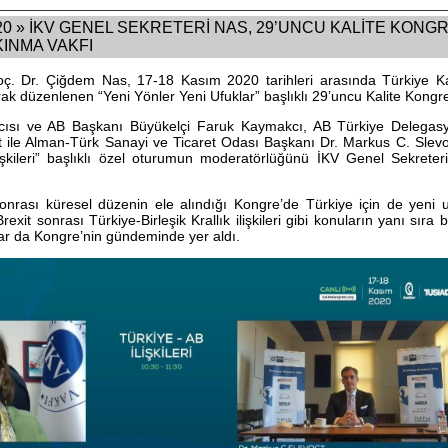
 » İKV GENEL SEKRETERİ NAS, 29’UNCU KALİTE KONGRES
LKINMA VAKFI
oç. Dr. Çiğdem Nas, 17-18 Kasım 2020 tarihleri arasında Türkiye K
rak düzenlenen “Yeni Yönler Yeni Ufuklar” başlıklı 29’uncu Kalite Kongres
mcısı ve AB Başkanı Büyükelçi Faruk Kaymakcı, AB Türkiye Delegas
 ile Alman-Türk Sanayi ve Ticaret Odası Başkanı Dr. Markus C. Slev
İlişkileri” başlıklı özel oturumun moderatörlüğünü İKV Genel Sekret
rası küresel düzenin ele alındığı Kongre’de Türkiye için de yeni uf
Brexit sonrası Türkiye-Birleşik Krallık ilişkileri gibi konuların yanı sıra 
nlar da Kongre’nin gündeminde yer aldı.