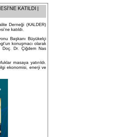
İ’NE KATILDI |
alite Derneği (KALDER)
i’ne katıldı.
yonu Başkanı Büyükelçi
ogt’un konuşmacı olarak
eri Doç. Dr. Çiğdem Nas
uklar masaya yatırıldı.
bilgi ekonomisi, enerji ve