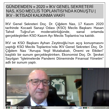
GÜNDEMDEN » 2020 » İKV GENEL SEKRETERİ
NAS, KSO MECLİS TOPLANTISI’NDA KONUŞTU |
İKV - İKTİSADİ KALKINMA VAKFI
İKV Genel Sekreteri Doç. Dr. Çiğdem Nas, 17 Kasım 2020
tarihinde Kocaeli Sanayi Odası (KSO) Meclis Başkanı Hasan
Tahsil Tuğrul’un moderatörlüğünde, sanal ortamda
gerçekleştirilen KSO Kasım Ayı Meclis Toplantısı’na katıldı.
İKV ve KSO Başkanı Ayhan Zeytinoğlu’nun açış konuşmasını
yaptığı KSO Meclis Toplantısı’nda İKV Genel Sekreteri Doç. Dr.
Çiğdem Nas “Avrupa Yeşil Mutabakatı, Önemi ve Etkileri”
başlıklı bir sunum gerçekleştirirken, Ekonomist Doç. Dr. Şevket
Sayılgan “İşletmelerde Pandemi Döneminde Finansal Yönetim”
adlı bir sunum yaptı.