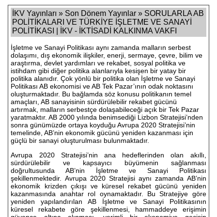
İKV Yayınları » Son Dönem Yayınlar » SORULARLA AB
POLİTİKALARI VE TÜRKİYE İŞLETME VE SANAYİ
POLİTİKASI | İKV - İKTİSADİ KALKINMA VAKFI
İşletme ve Sanayi Politikası aynı zamanda malların serbest
dolaşımı, dış ekonomik ilişkiler, enerji, sermaye, çevre, bilim ve
araştırma, devlet yardımları ve rekabet, sosyal politika ve
istihdam gibi diğer politika alanlarıyla kesişen bir yatay bir
politika alanıdır. Çok yönlü bir politika olan İşletme ve Sanayi
Politikası AB ekonomisi ve AB Tek Pazar’ının odak noktasını
oluşturmaktadır. Bu bağlamda söz konusu politikanın temel
amaçları, AB sanayisinin sürdürülebilir rekabet gücünü
artırmak, malların serbestçe dolaşabileceği açık bir Tek Pazar
yaratmaktır. AB 2000 yılında benimsediği Lizbon Stratejisi’nden
sonra günümüzde ortaya koyduğu Avrupa 2020 Stratejisi’nin
temelinde, AB’nin ekonomik gücünü yeniden kazanması için
güçlü bir sanayi oluşturulması bulunmaktadır.
Avrupa 2020 Stratejisi’nin ana hedeflerinden olan akıllı,
sürdürülebilir ve kapsayıcı büyümenin sağlanması
doğrultusunda AB’nin İşletme ve Sanayi Politikası
şekillenmektedir. Avrupa 2020 Stratejisi aynı zamanda AB’nin
ekonomik krizden çıkışı ve küresel rekabet gücünü yeniden
kazanmasında anahtar rol oynamaktadır. Bu Stratejiye göre
yeniden yapılandırılan AB İşletme ve Sanayi Politikasının
küresel rekabete göre şekillenmesi, hammaddeye erişimin