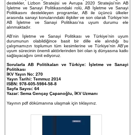
destekler, Lizbon Stratejisi ve Avrupa 2020 Stratejisi’nin AB
İşletme ve Sanayi Politikasındaki rolü, AB İşletme ve Sanayi
Politikasını destekleyen programlar, AB ile üçüncü ülkeler
arasında sanayi konularındaki ilişkiler ve son olarak Türkiye’nin
AB İşletme ve Sanayi Politikası’na uyum durumu ele
alınmaktadır.
AB’nin İşletme ve Sanayi Politikası ve Türkiye’nin uyum
durumunun olabildiğince basit bir dille ele alındığı bu
çalışmamızın toplumun tüm kesimlerine ve Türkiye’nin AB’ye
uyum sürecinin önemli aktörlerinden biri olan iş dünyasına katkı
sağlayacağını ümit ediyoruz.
Sorularla AB Politikaları ve Türkiye: İşletme ve Sanayi
Politikası
İKV Yayın No: 270
Yayın Tarihi: Temmuz 2014
ISBN: 978-605-5984-58-8
Sayfa Sayısı: 64
Yazar: Sema Gençay Çapanoğlu, İKV Uzmanı
Yayının pdf dökümanına ulaşmak için
tıklayınız.