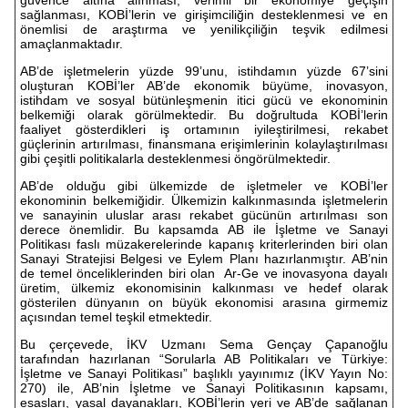
güvence altına alınması, verimli bir ekonomiye geçişin
sağlanması, KOBİ’lerin ve girişimciliğin desteklenmesi ve en
önemlisi de araştırma ve yenilikçiliğin teşvik edilmesi
amaçlanmaktadır.
AB’de işletmelerin yüzde 99’unu, istihdamın yüzde 67’sini
oluşturan KOBİ’ler AB’de ekonomik büyüme, inovasyon,
istihdam ve sosyal bütünleşmenin itici gücü ve ekonominin
belkemiği olarak görülmektedir. Bu doğrultuda KOBİ’lerin
faaliyet gösterdikleri iş ortamının iyileştirilmesi, rekabet
güçlerinin artırılması, finansmana erişimlerinin kolaylaştırılması
gibi çeşitli politikalarla desteklenmesi öngörülmektedir.
AB’de olduğu gibi ülkemizde de işletmeler ve KOBİ’ler
ekonominin belkemiğidir. Ülkemizin kalkınmasında işletmelerin
ve sanayinin uluslar arası rekabet gücünün artırılması son
derece önemlidir. Bu kapsamda AB ile İşletme ve Sanayi
Politikası faslı müzakerelerinde kapanış kriterlerinden biri olan
Sanayi Stratejisi Belgesi ve Eylem Planı hazırlanmıştır. AB’nin
de temel önceliklerinden biri olan Ar-Ge ve inovasyona dayalı
üretim, ülkemiz ekonomisinin kalkınması ve hedef olarak
gösterilen dünyanın on büyük ekonomisi arasına girmemiz
açısından temel teşkil etmektedir.
Bu çerçevede, İKV Uzmanı Sema Gençay Çapanoğlu
tarafından hazırlanan “Sorularla AB Politikaları ve Türkiye:
İşletme ve Sanayi Politikası” başlıklı yayınımız (İKV Yayın No:
270) ile, AB’nin İşletme ve Sanayi Politikasının kapsamı,
esasları, yasal dayanakları, KOBİ’lerin yeri ve AB’de sağlanan