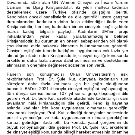
Devamında sözü alan UN Women Cinsiyet ve İnsani Yardım
Uzmanı Iris Bjorg Kristjansdottir, iki yıldır mülteci kadınları
desteklemek üzere Türkiye ofisinde çalıştığını belirtti.
Kendinden önceki panelistlerin de dile getirdiği üzere çatışma
durumlarından kadınların daha fazla etkilendiğini ifade eden
Kristjansdottir, her beş kadından birinin cinsiyete bağlı şiddete
maruz kaldığı bilgisini paylaştı. Kadınların BM’nin proje
imkânlarından yeteri kadar yararlanamadığını belirten
Kristjansdottir, bu durumun en önemli sebeplerinden biri olarak
çocuklarına evde bakacak kimsenin bulunmamasını gösterdi.
Cinsiyet eşitliğinin teoride kaldığını, uygulamada çok fazla yer
almadığını ifade eden Kristjansdottir, cinsiyet eşitliği konusunda
erkeklerin daha fazla sürece dâhil edilmesinin ve desteklerinin
alınmasının önemine değinerek sözlerine son verdi.
Panelin son konuşmacısı Okan Üniversitesi’nin eski
rektörlerinden Prof. Dr. Şule Kut, dünyada kadınların tüm
süreçlere daha fazla katılması için bir çağrı olduğundan
bahsetti. BM’nin 2021 itibarıyla cinsiyet eşitliğini sağlayacağını,
tüm dünya için ise bunun 107 yıl sonra gerçekleşeceğini dile
getiren Prof. Dr. Şule Kut, özellikle akademide kadınlar için cam
tavanların hâlâ kırılamadığını dile getirdi. Kendi iş hayatına
aslında kadınlar için kota uygulaması olmaması gerektiğini
savunarak başlayan Prof. Kut, edindiği deneyimler neticesinde
pozitif ayrımcılığın ve kota uygulamasının olması gerektiğine
kanaat getirdiğini ifade etti. Bu konuda yasal çerçevenin de
büyük rol oynadığını dile getiren Prof. Dr. Şule Kut, erkeklerin
de cinsiyet eşitliği konusunda bilinçli hareket etmesinin önemine