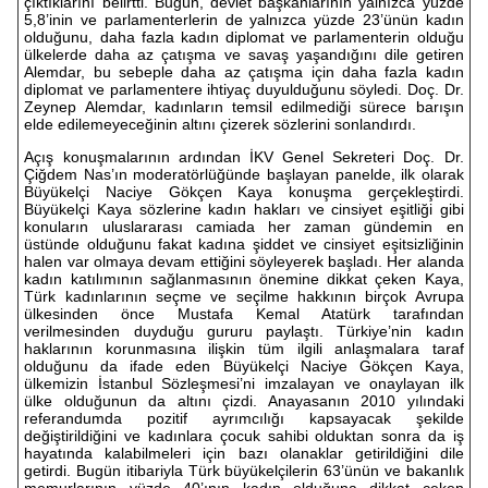
çıktıklarını belirtti. Bugün, devlet başkanlarının yalnızca yüzde
5,8’inin ve parlamenterlerin de yalnızca yüzde 23’ünün kadın
olduğunu, daha fazla kadın diplomat ve parlamenterin olduğu
ülkelerde daha az çatışma ve savaş yaşandığını dile getiren
Alemdar, bu sebeple daha az çatışma için daha fazla kadın
diplomat ve parlamentere ihtiyaç duyulduğunu söyledi. Doç. Dr.
Zeynep Alemdar, kadınların temsil edilmediği sürece barışın
elde edilemeyeceğinin altını çizerek sözlerini sonlandırdı.
Açış konuşmalarının ardından İKV Genel Sekreteri Doç. Dr.
Çiğdem Nas’ın moderatörlüğünde başlayan panelde, ilk olarak
Büyükelçi Naciye Gökçen Kaya konuşma gerçekleştirdi.
Büyükelçi Kaya sözlerine kadın hakları ve cinsiyet eşitliği gibi
konuların uluslararası camiada her zaman gündemin en
üstünde olduğunu fakat kadına şiddet ve cinsiyet eşitsizliğinin
halen var olmaya devam ettiğini söyleyerek başladı. Her alanda
kadın katılımının sağlanmasının önemine dikkat çeken Kaya,
Türk kadınlarının seçme ve seçilme hakkının birçok Avrupa
ülkesinden önce Mustafa Kemal Atatürk tarafından
verilmesinden duyduğu gururu paylaştı. Türkiye’nin kadın
haklarının korunmasına ilişkin tüm ilgili anlaşmalara taraf
olduğunu da ifade eden Büyükelçi Naciye Gökçen Kaya,
ülkemizin İstanbul Sözleşmesi’ni imzalayan ve onaylayan ilk
ülke olduğunun da altını çizdi. Anayasanın 2010 yılındaki
referandumda pozitif ayrımcılığı kapsayacak şekilde
değiştirildiğini ve kadınlara çocuk sahibi olduktan sonra da iş
hayatında kalabilmeleri için bazı olanaklar getirildiğini dile
getirdi. Bugün itibariyla Türk büyükelçilerin 63’ünün ve bakanlık