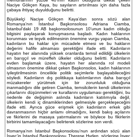
memurlarının yüzde 40’ının kadın olduğuna dikkat çeken
Naciye Gökçen Kaya, bu sayıların artırılması için daha fazla
çabaya ihtiyaç duyulduğunu belirtti.
Büyükelçi Naciye Gökçen Kaya’dan sonra sözü alan
Romanya’nın İstanbul Başkonsolosu Adriana Ciamba,
İstanbul’daki 19 AB başkonsolosunun 10’unun kadın olduğu
bilgisini paylaşarak konuşmasına başladı. Kadın haklarının
korunması ve teşvik edilmesinin önemine vurgu yapan Ciamba,
kadınların bu haklar için mücadele etmesi ve bu hakların
değerini hafife almaması gerektiğini ifade etti. Kadınların
hayatın her alanında yüksek oranlarda temsil edildiği ülkelerin
en barışçıl ve müreffeh ülkeler olduğunu belirtti. Kadınların
evden başlamak üzere, hayatın her alanında rol modeli
olmasının önemine dikkat çeken Başkonsolos, kadın haklarının
iyileştirilmesinin öncelikle politik seçimlerle başlayabileceğini
söyledi. Kadınların dış politikaya katılımlarının daha barışçıl
müzakereler yürütmek için bir zorunluluk olduğuna
inanmadığını dile getiren Ciamba, temsilcilerin kendi ülkelerinin
çıkarlarını düşünmeleri ve kurallarını uygulaması gerektiğini, bu
nedenle de değişimin aslında kadınların katılımıyla değil,
ülkelerin kendi iç dinamiklerinden gelmesiyle gerçekleşeceğini
ifade etti. Ayrıca güce erişmek için kadınların erkek gibi
davranmasının hiçbir anlamı olmadığını, kendi bakış açılarını
ve fikirlerini de masaya yatırmalarını ve böylece bu fikirlerin
birbirini tamamlayacağını belirterek sözlerine son verdi.
Romanya’nın İstanbul Başkonsolosu’nun ardından sözü alan
İsveç’in İstanbul Başkonsolosu Therese Hyden, sözlerine İsveç