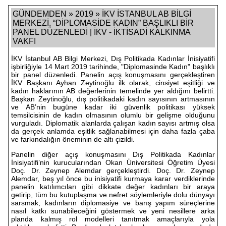
GÜNDEMDEN » 2019 » İKV İSTANBUL AB BİLGİ
MERKEZİ, “DİPLOMASİDE KADIN” BAŞLIKLI BİR
PANEL DÜZENLEDİ | İKV - İKTİSADİ KALKINMA
VAKFI
İKV İstanbul AB Bilgi Merkezi, Dış Politikada Kadınlar İnisiyatifi
işbirliğiyle 14 Mart 2019 tarihinde, "Diplomasinde Kadın" başlıklı
bir panel düzenledi. Panelin açış konuşmasını gerçekleştiren
İKV Başkanı Ayhan Zeytinoğlu ilk olarak, cinsiyet eşitliği ve
kadın haklarının AB değerlerinin temelinde yer aldığını belirtti.
Başkan Zeytinoğlu, dış politikadaki kadın sayısının artmasının
ve AB’nin bugüne kadar iki güvenlik politikası yüksek
temsilcisinin de kadın olmasının olumlu bir gelişme olduğunu
vurguladı. Diplomatik alanlarda çalışan kadın sayısı artmış olsa
da gerçek anlamda eşitlik sağlanabilmesi için daha fazla çaba
ve farkındalığın öneminin de altı çizildi.
Panelin diğer açış konuşmasını Dış Politikada Kadınlar
İnisiyatifi’nin kurucularından Okan Üniversitesi Öğretim Üyesi
Doç. Dr. Zeynep Alemdar gerçekleştirdi. Doç. Dr. Zeynep
Alemdar, beş yıl önce bu inisiyatifi kurmaya karar verdiklerinde
panelin katılımcıları gibi dikkate değer kadınları bir araya
getirip, tüm bu kutuplaşma ve nefret söylemleriyle dolu dünyayı
sarsmak, kadınların diplomasiye ve barış yapım süreçlerine
nasıl katkı sunabileceğini göstermek ve yeni nesillere arka
planda kalmış rol modelleri tanıtmak amaçlarıyla yola