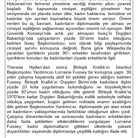
Hükümeti’nin feminist yönetime verdiği önemin altını çizerek
başladı. Bu kapsamda cinsiyet eşitliğini yönetimin her
seviyesinde ön planda tutan ülke; kadın haklarına, temsiline ve
kadınlar için ayrılan kaynaklara büyük önem veriyor. Önem
verilen bu üç kavram, kadınların diplomaside yer alması ve
cinsiyet eşitliğinin sağlanması açısından önemli rol oynuyor. BM
Güvenlik Konseyi’nde artık yer almayan İsveç’in Dışişleri
Bakanlığı’nda çalışanların yüzde 50’sinin kadın olduğunu
belirten İsveç Başkonsolosu, son olarak bilgi paylaşımında
cinsiyet ayrımı konusuna değindi. Buna göre Wikipedia’da
yaratılan içeriklerin yüzde 90’ı erkekler tarafından girilirken,
içeriklerin konuları da kadınlardan ziyade erkeklerle ilgili.
Therese Hyden’dan sonra Birleşik Krallık’ın İstanbul
Başkonsolos Yardımcısı Lorraine Fussey bir konuşma yaptı. 30
yıldır çalışma hayatında aktif bir şekilde görev aldığını belirten
Fussey, Birleşik Krallık’ın Dışişleri Birimi’nde kadınlara ilişkin
yüzde 10 kota uygulaması bulunduğunu ve büyükelçilerin
yüzde 30’unun kadın olduğunu dile getirdi. Birleşik Krallık’ta
1970’lere kadar Dışişleri Bakanlığında evlilik sebebiyle istifalar
oldukça yaygınken, bugün gelinen noktada oranın azaldığını
dile getiren Başkonsolos Yardımcısı, diplomaside yer alan erkek
ve kadınların yaklaşımlarında farklılıklar olduğunun altını çizdi.
Çatışma dönemlerinde ve sonrasında kadınların erkeklerden
daha fazla şiddetten etkilendiklerini vurgulayan Lorraine
Fussey, kadın diplomatların gittikleri ülkelerde yüksek
duyarlılıkları sayesinde diplomasiye çeşitlilik kattığını ifade etti.