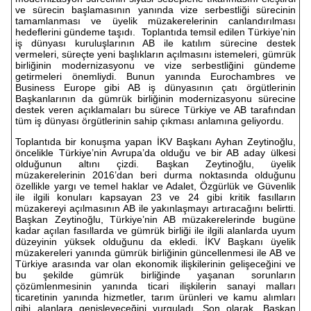
ve sürecin başlamasının yanında vize serbestliği sürecinin
tamamlanması ve üyelik müzakerelerinin canlandırılması
hedeflerini gündeme taşıdı. Toplantıda temsil edilen Türkiye’nin
iş dünyası kuruluşlarının AB ile katılım sürecine destek
vermeleri, süreçte yeni başlıkların açılmasını istemeleri, gümrük
birliğinin modernizasyonu ve vize serbestliğini gündeme
getirmeleri önemliydi. Bunun yanında Eurochambres ve
Business Europe gibi AB iş dünyasının çatı örgütlerinin
Başkanlarının da gümrük birliğinin modernizasyonu sürecine
destek veren açıklamaları bu sürece Türkiye ve AB tarafından
tüm iş dünyası örgütlerinin sahip çıkması anlamına geliyordu.
Toplantıda bir konuşma yapan İKV Başkanı Ayhan Zeytinoğlu,
öncelikle Türkiye’nin Avrupa’da olduğu ve bir AB aday ülkesi
olduğunun altını çizdi. Başkan Zeytinoğlu, üyelik
müzakerelerinin 2016’dan beri durma noktasında olduğunu
özellikle yargı ve temel haklar ve Adalet, Özgürlük ve Güvenlik
ile ilgili konuları kapsayan 23 ve 24 gibi kritik fasılların
müzakereyi açılmasının AB ile yakınlaşmayı artıracağını belirtti.
Başkan Zeytinoğlu, Türkiye’nin AB müzakerelerinde bugüne
kadar açılan fasıllarda ve gümrük birliği ile ilgili alanlarda uyum
düzeyinin yüksek olduğunu da ekledi. İKV Başkanı üyelik
müzakereleri yanında gümrük birliğinin güncellenmesi ile AB ve
Türkiye arasında var olan ekonomik ilişkilerinin gelişeceğini ve
bu şekilde gümrük birliğinde yaşanan sorunların
çözümlenmesinin yanında ticari ilişkilerin sanayi malları
ticaretinin yanında hizmetler, tarım ürünleri ve kamu alımları
gibi alanlara genişleyeceğini vurguladı. Son olarak, Başkan