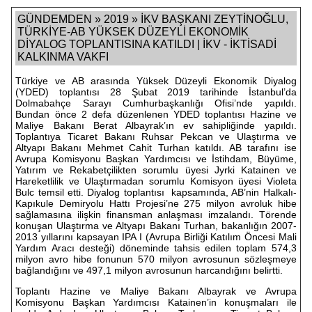
GÜNDEMDEN » 2019 » İKV BAŞKANI ZEYTİNOĞLU,
TÜRKİYE-AB YÜKSEK DÜZEYLİ EKONOMİK
DİYALOG TOPLANTISINA KATILDI | İKV - İKTİSADİ
KALKINMA VAKFI
Türkiye ve AB arasında Yüksek Düzeyli Ekonomik Diyalog
(YDED) toplantısı 28 Şubat 2019 tarihinde İstanbul’da
Dolmabahçe Sarayı Cumhurbaşkanlığı Ofisi’nde yapıldı.
Bundan önce 2 defa düzenlenen YDED toplantısı Hazine ve
Maliye Bakanı Berat Albayrak’ın ev sahipliğinde yapıldı.
Toplantıya Ticaret Bakanı Ruhsar Pekcan ve Ulaştırma ve
Altyapı Bakanı Mehmet Cahit Turhan katıldı. AB tarafını ise
Avrupa Komisyonu Başkan Yardımcısı ve İstihdam, Büyüme,
Yatırım ve Rekabetçilikten sorumlu üyesi Jyrki Katainen ve
Hareketlilik ve Ulaştırmadan sorumlu Komisyon üyesi Violeta
Bulc temsil etti. Diyalog toplantısı kapsamında, AB’nin Halkalı-
Kapıkule Demiryolu Hattı Projesi’ne 275 milyon avroluk hibe
sağlamasına ilişkin finansman anlaşması imzalandı. Törende
konuşan Ulaştırma ve Altyapı Bakanı Turhan, bakanlığın 2007-
2013 yıllarını kapsayan IPA I (Avrupa Birliği Katılım Öncesi Mali
Yardım Aracı desteği) döneminde tahsis edilen toplam 574,3
milyon avro hibe fonunun 570 milyon avrosunun sözleşmeye
bağlandığını ve 497,1 milyon avrosunun harcandığını belirtti.
Toplantı Hazine ve Maliye Bakanı Albayrak ve Avrupa
Komisyonu Başkan Yardımcısı Katainen’in konuşmaları ile