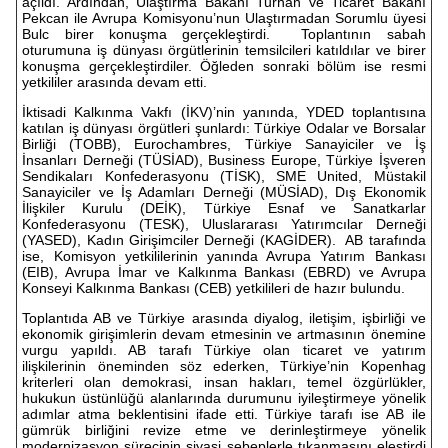
açıldı. Ardından, Ulaştırma Bakanı Turhan ve Ticaret Bakanı
Pekcan ile Avrupa Komisyonu’nun Ulaştırmadan Sorumlu üyesi
Bulc birer konuşma gerçekleştirdi. Toplantının sabah
oturumuna iş dünyası örgütlerinin temsilcileri katıldılar ve birer
konuşma gerçekleştirdiler. Öğleden sonraki bölüm ise resmi
yetkililer arasında devam etti.
İktisadi Kalkınma Vakfı (İKV)’nin yanında, YDED toplantısına
katılan iş dünyası örgütleri şunlardı: Türkiye Odalar ve Borsalar
Birliği (TOBB), Eurochambres, Türkiye Sanayiciler ve İş
İnsanları Derneği (TÜSİAD), Business Europe, Türkiye İşveren
Sendikaları Konfederasyonu (TİSK), SME United, Müstakil
Sanayiciler ve İş Adamları Derneği (MÜSİAD), Dış Ekonomik
İlişkiler Kurulu (DEİK), Türkiye Esnaf ve Sanatkarlar
Konfederasyonu (TESK), Uluslararası Yatırımcılar Derneği
(YASED), Kadın Girişimciler Derneği (KAGİDER). AB tarafında
ise, Komisyon yetkililerinin yanında Avrupa Yatırım Bankası
(EIB), Avrupa İmar ve Kalkınma Bankası (EBRD) ve Avrupa
Konseyi Kalkınma Bankası (CEB) yetkilileri de hazır bulundu.
Toplantıda AB ve Türkiye arasında diyalog, iletişim, işbirliği ve
ekonomik girişimlerin devam etmesinin ve artmasının önemine
vurgu yapıldı. AB tarafı Türkiye olan ticaret ve yatırım
ilişkilerinin öneminden söz ederken, Türkiye’nin Kopenhag
kriterleri olan demokrasi, insan hakları, temel özgürlükler,
hukukun üstünlüğü alanlarında durumunu iyileştirmeye yönelik
adımlar atma beklentisini ifade etti. Türkiye tarafı ise AB ile
gümrük birliğini revize etme ve derinleştirmeye yönelik
modernizasyon sürecinin siyasi sebeplerle tıkanmasını eleştirdi