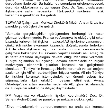
durduğunu ifade etti. Bu bağlamda sorunların ertelenemeyecek
durumda olduklarına vurgu yapan Doç. Dr. Nas, uluslararası
ilişkilerdeki saflar netleşirken Türkiye-AB ilişkilerinin netlik
kazanması gerektiğini dile getirdi.
TEPAV AB Çalışmaları Merkezi Direktörü Nilgün Arısan Eralp ise
panelde şu görüşleri dile getirdi:
“Varna‘da gerçekleştirilen görüşmeden herhangi bir karar
çıkması beklenmiyordu. Fransa ve Almanya ile olduğu gibi çıkar
bazında ilerleyen ikili ilişkiler maalesef AB ilişkilerine yansımıyor;
çünkü ikili ilişkiler ekonomik kazançlar doğrultusunda ilerlerken
AB ile olan ilişkilerin aynı zamanda normlar çerçevesinde
gelişmesi bekleniyor. Bu zirvenin yapılmasındaki asıl amaç da
iki taraf arasında diyaloğun devam ettiği izlenimini vermekti.
Türkiye açısından bu diyaloğu devam ettirmekteki en büyük
motivasyon ekonomik çıkarları korumak ve geliştirmek
olmaktadır. Türkiye‘nin ihracat gelirlerini korumak ve cari açığını
azaltmak için AB‘nin partnerliğine ihtiyacı vardır. AB‘nin Türkiye
ile ilişkileri korumak istemesindeki en önemli sebep ise
sığınmacılarla ilgili ortaklığın devam ettirilmesi. Ayrıca
Ortadoğu‘daki artan sorunlar nedeniyle AB, güvenlik alanında
da Türkiye‘nin ortaklığına ihtiyaç duymaktadır.”
İPM Araştırma ve Akademik İlişkiler Koordinatörü Doç. Dr.
Senem Aydın-Düzgit ise panelde şu noktalara dikkat çekti:
“Zirve müzakerelerin dondurulmasının şu anda söz konusu