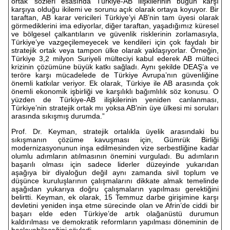
ortak’ sözleri esasında Türkiye-AB ilişkilerinin bugün karşı
karşıya olduğu ikilemi ve sorunu açık olarak ortaya koyuyor. Bir
taraftan, AB karar vericileri Türkiye’yi AB’nin tam üyesi olarak
görmediklerini ima ediyorlar, diğer taraftan, yaşadığımız küresel
ve bölgesel çalkantıların ve güvenlik risklerinin zorlamasıyla,
Türkiye’ye vazgeçilemeyecek ve kendileri için çok faydalı bir
stratejik ortak veya tampon ülke olarak yaklaşıyorlar. Örneğin,
Türkiye 3,2 milyon Suriyeli mülteciyi kabul ederek AB mülteci
krizinin çözümüne büyük katkı sağladı. Aynı şekilde DEAŞ’a ve
teröre karşı mücadelede de Türkiye Avrupa’nın güvenliğine
önemli katkılar veriyor. Ek olarak, Türkiye ile AB arasında çok
önemli ekonomik işbirliği ve karşılıklı bağımlılık söz konusu. O
yüzden de Türkiye-AB ilişkilerinin yeniden canlanması,
Türkiye’nin stratejik ortak mı yoksa AB’nin üye ülkesi mi soruları
arasında sıkışmış durumda.”
Prof. Dr. Keyman, stratejik ortalıkla üyelik arasındaki bu
sıkışmanın çözüme kavuşması için, Gümrük Birliği
modernizasyonunun inşa edilmesinden vize serbestliğine kadar
olumlu adımların atılmasının önemini vurguladı. Bu adımların
başarılı olması için sadece liderler düzeyinde yukarıdan
aşağıya bir diyaloğun değil aynı zamanda sivil toplum ve
düşünce kuruluşlarının çalışmalarını dikkate almak temelinde
aşağıdan yukarıya doğru çalışmaların yapılması gerektiğini
belirtti. Keyman, ek olarak, 15 Temmuz darbe girişimine karşı
devletini yeniden inşa etme sürecinde olan ve Afrin’de ciddi bir
başarı elde eden Türkiye’de artık olağanüstü durumun
kaldırılması ve demokratik reformların yapılması döneminin de