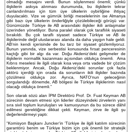
olmadığı mesajını verdi. Bunun söylenmesi önemli; çünkü
ilişkilerin askıya alınması durumunda, bu ilişkilerin tekrar
canlandırılması için tüm üye ülkelerin oybirliğine ihtiyaç
duyulacaktı. Vize ve gümrük birliği meselelerinin ise Almanya
gibi bazı üye ülkelerin önderliğiyle çözülebileceği görüşü var.
Günümüzde Türkiye ile AB arasındaki ilişkiler ikili anlaşmalar
üzerinden yönetiliyor. Buna paralel olarak çok taraflılık siyaseti
bırakıldı. Bu çok taraflı siyaset sadece Türkiye ve AB ile
ilişkilerinde değil uluslararası alanda da daha yaygın hale geldi.
AB‘nin kendi içerisinde de bu tarz bir siyaset gözlemliyoruz.
Bunun yanında, vize serbestisi konusunda fırsat penceresinin
kaçtığı gibi bir algı da var. Doğu Akdeniz‘deki gelişmeler de
ilişkilerin normallik kazanması açısından oldukça önemli. Ama
Kıbrıs meselesi ile ilgili olarak kısa veya orta vadede bir çözüm
beklenmiyor. Ancak, Doğu Akdeniz‘deki sorunlar çok fazla
aktörü içerdiği için orada da sorunların ikili ilişkiler bazında
çözülmesi oldukça zor. Ayrıca, NATO‘nun geleceğinin
sorgulandığı dönemde, AB bölgesi ile Türkiye ilişkilerinin nasıl
olacağı oldukça önemli.”
Son olarak sözü alan İPM Direktörü Prof. Dr. Fuat Keyman AB
sürecinin devam etmesi için liderler düzeyindeki zirvelerin yanı
sıra sivil toplum kuruluşları ve kamuoyunun da bu sürece dâhil
edilmesi gerektiğine dikkat çekti. Keyman, zirve ile ilgili şu
değerlendirmeyi yaptı:
“Komisyon Başkanı Juncker‘in ‘Türkiye ile ilgili katılım sürecinin
garantörü benim ve Türkiye bizim için çok önemli bir stratejik