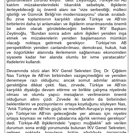
götürülmesini zorunlu kılıyor.” dedi. Zeytinoğlu, Türkiye’nin AB
katılım müzakerelerindeki tıkanıklık sebebiyle, ilişkilerin
ilerleyebileceği üç önemli alanı ise “vize serbestliği, mülteci
işbirliği ve Gümrük Birliği’nin modernizasyonu” olarak sıraladı.
Bu zirve toplantısının karşılıklı olarak Türkiye ve AB’nin
birbirlerini daha iyi anlamaları ve ilişkilerin onarılmasında önemli
bir adım olarak görülebileceğini belirten İKV Başkanı
Zeytinoğlu, “Bundan sonra adım adım ilişkileri yeniden inşa
etmek ve müzakerelerin yeniden başlamasının mümkün
olacağı noktaya getirmek gerekiyor. Türkiye’nin AB
perspektifinin yeniden canlandırılması, demokrasi, hukuk, hak
ve özgürlükler alanında ilerlemenin sağlanması ekonomiden
siyasete kadar her alanda olumlu bir ivme yaratacaktır”
ifadelerini kullandı.
Devamında sözü alan İKV Genel Sekreteri Doç. Dr. Çiğdem
Nas Türkiye ile AB’nin birbirinden vazgeçmediğini ve yeniden
denemeye razı olduğunu; ancak somut adımlar atılması
gerektiğine dikkat çekti. Nas, zirvede, Türkiye ve AB’nin
karşılıklı diyaloğu devam ettirme ve birlikte çalışma niyetinde
olması ve olumlu yapıcı mesajların verilmesinin önemli
olduğunun altını çizdi. Zirvede iki tarafın da birbirinden
beklentilerini ve pozisyonlarını ortaya koyduğunu söyleyen Nas,
“Artık Türkiye ve AB’nin güçlü ve müreffeh Avrupa’yı inşa etmesi
için Türkiye’nin AB’nin geleceğinde yer alması için niyetini
ortaya koyması ve reform çabalarına ağırlık vermesi gerekiyor”
dedi. Türkiye-AB ilişkilerindeki “yapıcı muğlaklık” adı verilen
durumun sona erdiği yorumunda bulunan İKV Genel Sekreteri,
gelinen noktada konuların bütün ağırlığıyla önümüzde