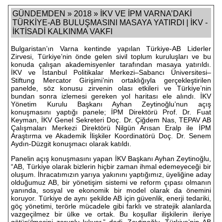
GÜNDEMDEN » 2018 » İKV VE İPM VARNA’DAKİ
TÜRKİYE-AB BULUŞMASINI MASAYA YATIRDI | İKV -
İKTİSADİ KALKINMA VAKFI
Bulgaristan’ın Varna kentinde yapılan Türkiye-AB Liderler
Zirvesi, Türkiye’nin önde gelen sivil toplum kuruluşları ve bu
konuda çalışan akademisyenler tarafından masaya yatırıldı.
İKV ve İstanbul Politikalar Merkezi–Sabancı Üniversitesi–
Stiftung Mercator Girişimi’nin ortaklığıyla gerçekleştirilen
panelde, söz konusu zirvenin olası etkileri ve Türkiye’nin
bundan sonra izlemesi gereken yol haritası ele alındı. İKV
Yönetim Kurulu Başkanı Ayhan Zeytinoğlu’nun açış
konuşmasını yaptığı panele; İPM Direktörü Prof. Dr. Fuat
Keyman, İKV Genel Sekreteri Doç. Dr. Çiğdem Nas, TEPAV AB
Çalışmaları Merkezi Direktörü Nilgün Arısan Eralp ile İPM
Araştırma ve Akademik İlişkiler Koordinatörü Doç. Dr. Senem
Aydın-Düzgit konuşmacı olarak katıldı.
Panelin açış konuşmasını yapan İKV Başkanı Ayhan Zeytinoğlu,
“AB, Türkiye olarak bizlerin hiçbir zaman ihmal edemeyeceği bir
oluşum. İhracatımızın yarıya yakınını yaptığımız, üyeliğine aday
olduğumuz AB, bir yönetişim sistemi ve reform çıpası olmanın
yanında, sosyal ve ekonomik bir model olarak da önemini
koruyor. Türkiye de aynı şekilde AB için güvenlik, enerji tedariki,
göç yönetimi, terörle mücadele gibi farklı ve stratejik alanlarda
vazgeçilmez bir ülke ve ortak. Bu koşullar ilişkilerin ileriye