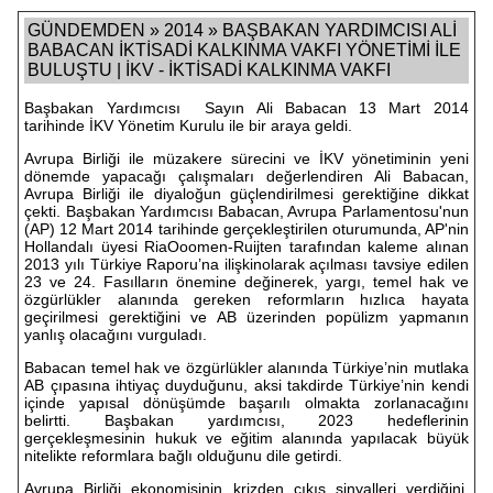
GÜNDEMDEN » 2014 » BAŞBAKAN YARDIMCISI ALİ
BABACAN İKTİSADİ KALKINMA VAKFI YÖNETİMİ İLE
BULUŞTU | İKV - İKTİSADİ KALKINMA VAKFI
Başbakan Yardımcısı Sayın Ali Babacan 13 Mart 2014
tarihinde İKV Yönetim Kurulu ile bir araya geldi.
Avrupa Birliği ile müzakere sürecini ve İKV yönetiminin yeni
dönemde yapacağı çalışmaları değerlendiren Ali Babacan,
Avrupa Birliği ile diyaloğun güçlendirilmesi gerektiğine dikkat
çekti. Başbakan Yardımcısı Babacan, Avrupa Parlamentosu'nun
(AP) 12 Mart 2014 tarihinde gerçekleştirilen oturumunda, AP'nin
Hollandalı üyesi RiaOoomen-Ruijten tarafından kaleme alınan
2013 yılı Türkiye Raporu’na ilişkinolarak açılması tavsiye edilen
23 ve 24. Fasılların önemine değinerek, yargı, temel hak ve
özgürlükler alanında gereken reformların hızlıca hayata
geçirilmesi gerektiğini ve AB üzerinden popülizm yapmanın
yanlış olacağını vurguladı.
Babacan temel hak ve özgürlükler alanında Türkiye’nin mutlaka
AB çıpasına ihtiyaç duyduğunu, aksi takdirde Türkiye’nin kendi
içinde yapısal dönüşümde başarılı olmakta zorlanacağını
belirtti. Başbakan yardımcısı, 2023 hedeflerinin
gerçekleşmesinin hukuk ve eğitim alanında yapılacak büyük
nitelikte reformlara bağlı olduğunu dile getirdi.
Avrupa Birliği ekonomisinin krizden çıkış sinyalleri verdiğini,