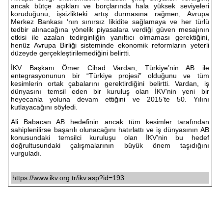
ancak bütçe açıkları ve borçlarında hala yüksek seviyeleri
koruduğunu, işsizlikteki artış durmasına rağmen, Avrupa
Merkez Bankası ‘nın sınırsız likidite sağlamaya ve her türlü
tedbir alınacağına yönelik piyasalara verdiği güven mesajının
etkisi ile azalan tedirginliğin yanıltıcı olmaması gerektiğini,
henüz Avrupa Birliği sisteminde ekonomik reformların yeterli
düzeyde gerçekleştirilemediğini belirtti.
İKV Başkanı Ömer Cihad Vardan, Türkiye’nin AB ile
entegrasyonunun bir “Türkiye projesi” olduğunu ve tüm
kesimlerin ortak çabalarını gerektirdiğini belirtti. Vardan, iş
dünyasını temsil eden bir kuruluş olan İKV’nin yeni bir
heyecanla yoluna devam ettiğini ve 2015’te 50. Yılını
kutlayacağını söyledi.
Ali Babacan AB hedefinin ancak tüm kesimler tarafından
sahiplenilirse başarılı olunacağını hatırlattı ve iş dünyasının AB
konusundaki temsilci kuruluşu olan İKV’nin bu hedef
doğrultusundaki çalışmalarının büyük önem taşıdığını
vurguladı.
https://www.ikv.org.tr/ikv.asp?id=193