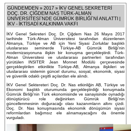
GÜNDEMDEN » 2017 » İKV GENEL SEKRETERİ
DOÇ. DR. ÇİĞDEM NAS TÜRK-ALMAN
ÜNİVERSİTESİ`NDE GÜMRÜK BİRLİĞİ`Nİ ANLATTI |
İKV - İKTİSADİ KALKINMA VAKFI
İKV Genel Sekreteri Doç. Dr. Çiğdem Nas 26 Mayıs 2017
tarihinde Türk-Alman Üniversitesi tarafından düzenlenen
Almanya, Türkiye ve AB için Yeni Siyasi Zorluklar başlıklı
uluslararası seminerde Türkiye-AB Gümrük Birliği’nin
modernizasyonuna ilişkin bir konuşma gerçekleştirdi. Türk-
Alman Üniversitesi ve uluslararası partnerleri tarafından
yürütülen INSITER Jean Monnet Modülü çerçevesinde
gerçekleştirilen etkinlikte Türkiye-AB, Almanya ilişkileri ve
uluslararası sistemin güncel durumu, sosyal, ekonomik, siyasi
ve güvenlik odaklı çeşitli açılardan ele alındı.
İKV Genel Sektereteri Doç. Dr. Nas etkinliğin AB, Türkiye ve
Ekonomi başlıklı oturumunda gerçekleştirdiği konuşmada
Gümrük Birliği’nin Türk ekonomisinde ve sanayisinde oynadığı
dönüştürücü role değinirken Gümrük Birliği’nin
güncellenmesinin doğuracağı olası kazanımların altını çizdi.
Doç. Dr. Nas konuşmasında ekonomik dönüşümün siyasi
reformlardan bağımsız ele alınamayacağını da önemle
vurguladı.