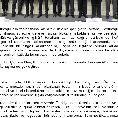
noğlu KİK toplantısına katılarak, İKV’nin görüşlerini aktardı Zeytinoğlu
ırılması, süreci engelleyen siyasi blokajların kaldırılması ve özellikle
ürlük ve güvenlikle ilgili 24. Fasılların açılması çağrısında bulundu. İK
n gerekli adımların atılmasının hem gümrük birliği kapsamında san
ki önemli bir engeli kaldıracağını, hem de ilişkilere olumlu katkıda
iğinin güncellenme sürecinin de Türkiye ekonomisine dinamik bir etkisi
önemli bir katkıda bulunacağını vurguladı.
ç. Dr. Çiğdem Nas, KİK toplantısının ikinci gününde Türkiye-AB gümrük
e konuşma gerçekleştirdi.
ış oturumunda, TOBB Başaknı Hisarcıklıoğlu, Fetullahçı Terör Örgü
le, temmuzda yapılması planlanan toplantının bugüne ertelendiğini
omisi ve idari sistemi üzerindeki etkisinin devam ettiğine işaret eden H
erinin belirlenmesine ilişkin çalışmaların sürdürüldüğünü söyledi.
llarda birçok uluslararası çevrede Türkiye demokrasisi, ekonomisi ve 
 oluşturulduğuna dikkati çekerek, "Biz, Türkiye'nin işçi, memur, çi
msil eden sivil toplum kuruluşları olarak demokrasiye, hukukun 
icdan, ifade ve teşebbüs hürriyetine inanıyoruz. Tüm politikalarımız