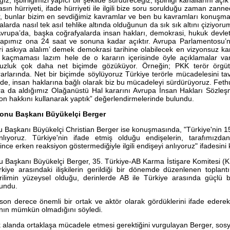
z, işbirliğimizi yapıcı bir şekilde sürdüreceğiz, işbirliği kanallarını aç
basın hürriyeti, ifade hürriyeti ile ilgili bize soru sorulduğu zaman zanne
ır, bunlar bizim en sevdiğimiz kavramlar ve ben bu kavramları konuşm
larda nasıl tek asıl tehlike altında olduğunun da sık sık altını çiziyorum
vrupa’da, başka coğrafyalarda insan hakları, demokrasi, hukuk devleti
 kapımız ona 24 saat ve sonuna kadar açıktır. Avrupa Parlamentosu’
ri askıya alalım’ demek demokrasi tarihine olabilecek en vizyonsuz kar
açmaması lazım hele de o kararın içerisinde öyle açıklamalar var 
zluk çok daha net biçimde gözüküyor. Örneğin; PKK terör örgütün
ararlarında. Net bir biçimde söylüyoruz Türkiye terörle mücadelesini ta
inde, insan haklarına bağlı olarak biz bu mücadeleyi sürdürüyoruz. Feth
ra da aldığımız Olağanüstü Hal kararını Avrupa İnsan Hakları Sözleş
on hakkını kullanarak yaptık” değerlendirmelerinde bulundu.
yonu Başkanı Büyükelçi Berger
 Başkanı Büyükelçi Christian Berger ise konuşmasında, "Türkiye'nin 1
anlıyoruz. Türkiye'nin ifade etmiş olduğu endişelerin, tarafımız
ince erken reaksiyon göstermediğiyle ilgili endişeyi anlıyoruz" ifadesini 
Başkanı Büyükelçi Berger, 35. Türkiye-AB Karma İstişare Komitesi (Kİ
iye arasındaki ilişkilerin gerildiği bir dönemde düzenlenen toplan
rilimin yüzeysel olduğu, derinlerde AB ile Türkiye arasında güçlü bir
undu.
 son derece önemli bir ortak ve aktör olarak gördüklerini ifade edere
nın mümkün olmadığını söyledi.
k alanda ortaklaşa mücadele etmesi gerektiğini vurgulayan Berger, sosya