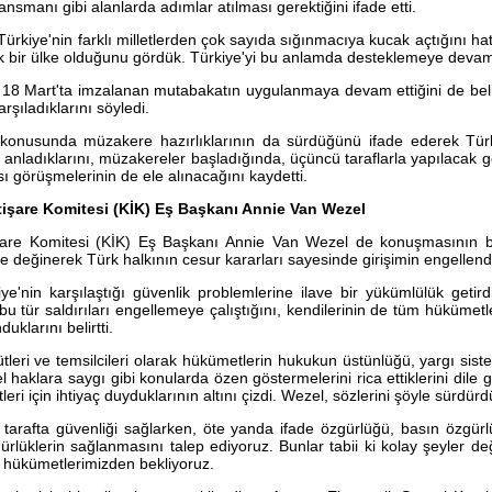
nansmanı gibi alanlarda adımlar atılması gerektiğini ifade etti.
rkiye'nin farklı milletlerden çok sayıda sığınmacıya kucak açtığını hatı
k bir ülke olduğunu gördük. Türkiye'yi bu anlamda desteklemeye devam 
 18 Mart'ta imzalanan mutabakatın uygulanmaya devam ettiğini de beli
arşıladıklarını söyledi.
 konusunda müzakere hazırlıklarının da sürdüğünü ifade ederek Tür
ni anladıklarını, müzakereler başladığında, üçüncü taraflarla yapılacak
ı görüşmelerinin de ele alınacağını kaydetti.
tişare Komitesi (KİK) Eş Başkanı Annie Van Wezel
şare Komitesi (KİK) Eş Başkanı Annie Van Wezel de konuşmasının
 değinerek Türk halkının cesur kararları sayesinde girişimin engellendi
iye'nin karşılaştığı güvenlik problemlerine ilave bir yükümlülük getir
u tür saldırıları engellemeye çalıştığını, kendilerinin de tüm hükümetl
klarını belirtti.
ütleri ve temsilcileri olarak hükümetlerin hukukun üstünlüğü, yargı sist
 haklara saygı gibi konularda özen göstermelerini rica ettiklerini dile
ri için ihtiyaç duyduklarının altını çizdi. Wezel, sözlerini şöyle sürdürd
tarafta güvenliği sağlarken, öte yanda ifade özgürlüğü, basın özgürl
gürlüklerin sağlanmasını talep ediyoruz. Bunlar tabii ki kolay şeyler de
ı hükümetlerimizden bekliyoruz.