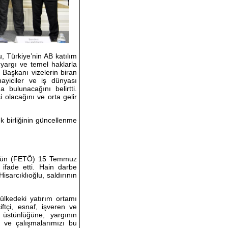
, Türkiye’nin AB katılım
 yargı ve temel haklarla
V Başkanı vizelerin biran
ayiciler ve iş dünyası
 bulunacağını belirtti.
 olacağını ve orta gelir
 birliğinin güncellenme
tü'nün (FETÖ) 15 Temmuz
 ifade etti. Hain darbe
isarcıklıoğlu, saldırının
ülkedeki yatırım ortamı
ftçi, esnaf, işveren ve
üstünlüğüne, yargının
ı ve çalışmalarımızı bu