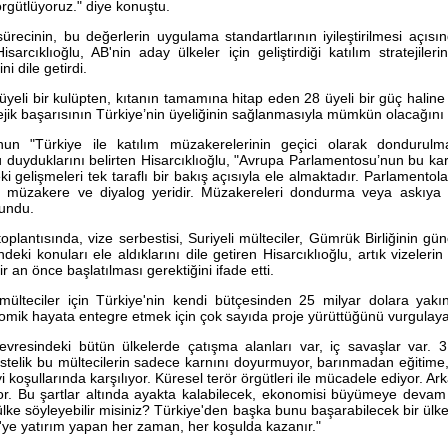
rgütlüyoruz." diye konuştu.
sürecinin, bu değerlerin uygulama standartlarının iyileştirilmesi açı
arcıklıoğlu, AB'nin aday ülkeler için geliştirdiği katılım stratejileri
i dile getirdi.
 üyeli bir kulüpten, kıtanın tamamına hitap eden 28 üyeli bir güç haline
ejik başarısının Türkiye’nin üyeliğinin sağlanmasıyla mümkün olacağını 
un "Türkiye ile katılım müzakerelerinin geçici olarak dondurulm
 duyduklarını belirten Hisarcıklıoğlu, "Avrupa Parlamentosu’nun bu kara
ki gelişmeleri tek taraflı bir bakış açısıyla ele almaktadır. Parlamento
ar müzakere ve diyalog yeridir. Müzakereleri dondurma veya askıya 
undu.
oplantısında, vize serbestisi, Suriyeli mülteciler, Gümrük Birliğinin gü
ndeki konuları ele aldıklarını dile getiren Hisarcıklıoğlu, artık vizeler
ir an önce başlatılması gerektiğini ifade etti.
li mülteciler için Türkiye'nin kendi bütçesinden 25 milyar dolara yak
nomik hayata entegre etmek için çok sayıda proje yürüttüğünü vurgulayar
evresindeki bütün ülkelerde çatışma alanları var, iç savaşlar var. 3
. Üstelik bu mültecilerin sadece karnını doyurmuyor, barınmadan eğitime,
i koşullarında karşılıyor. Küresel terör örgütleri ile mücadele ediyor. Ar
yor. Bu şartlar altında ayakta kalabilecek, ekonomisi büyümeye deva
ülke söyleyebilir misiniz? Türkiye'den başka bunu başarabilecek bir ül
'ye yatırım yapan her zaman, her koşulda kazanır."