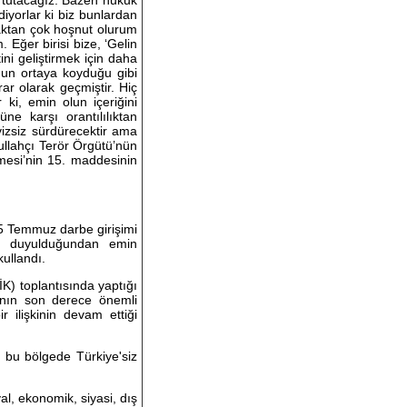
ık tutacağız. Bazen hukuk
diyorlar ki biz bunlardan
aktan çok hoşnut olurum
. Eğer birisi bize, ‘Gelin
ni geliştirmek için daha
nun ortaya koyduğu gibi
ar olarak geçmiştir. Hiç
ki, emin olun içeriğini
e karşı orantılılıktan
vizsiz sürdürecektir ama
ullahçı Terör Örgütü’nün
mesi’nin 15. maddesinin
5 Temmuz darbe girişimi
dan duyulduğundan emin
kullandı.
K) toplantısında yaptığı
tının son derece önemli
 ilişkinin devam ettiği
k bu bölgede Türkiye'siz
l, ekonomik, siyasi, dış