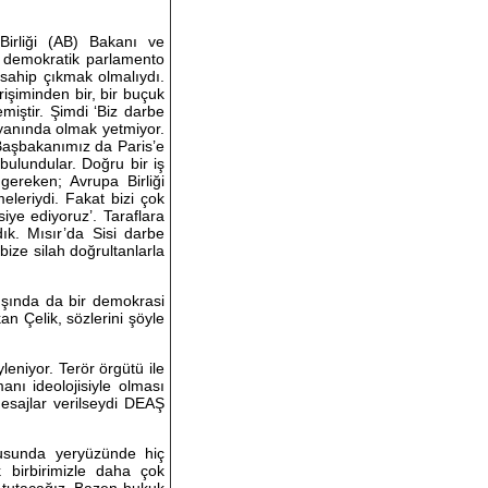
Birliği (AB) Bakanı ve
r demokratik parlamento
sahip çıkmak olmalıydı.
rişiminden bir, bir buçuk
miştir. Şimdi ‘Biz darbe
n yanında olmak yetmiyor.
Başbakanımız da Paris’e
 bulundular. Doğru bir iş
gereken; Avrupa Birliği
eleriydi. Fakat bizi çok
siye ediyoruz’. Taraflara
ık. Mısır’da Sisi darbe
ize silah doğrultanlarla
dışında da bir demokrasi
n Çelik, sözlerini şöyle
eniyor. Terör örgütü ile
nı ideolojisiyle olması
esajlar verilseydi DEAŞ
nusunda yeryüzünde hiç
birbirimizle daha çok