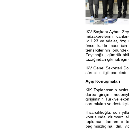
İKV Başkanı Ayhan Zeyti
müzakerelerinin canland
ilgili 23 ve adalet, özg
önce kaldırılması içi
temsilcilerinin önünde
Zeytinoğlu, gümrük birl
tuzağından çıkmak için 
İKV Genel Sekreteri Do
süreci ile ilgili paneled
Açış Konuşmaları
KİK Toplantısının açıl
darbe girişimi nedeniy
girişiminin Türkiye ekon
sorumluları ve destekçil
Hisarcıklıoğlu, son yı
konusunda olumsuz algı
toplumun tamamını te
bağımsızlığına, din, v