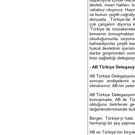
dayanışma içinde olacağı
devleti, insan hakları, 
rahatsız oluyoruz. Hay
ve bunun çeşitli coğrafya
dünyada , Türkiye’de, A
çok çalışalım’ diyorsa
‘Türkiye ile müzakerele
kimsenin konuşmaktan k
okuduğunuzda vizyonsu
bahsediyorlar çeşitli k
hukuk devletinin içeris
darbe girişiminden son
bize sağladığı delegasy
- AB Türkiye Delegas
AB Türkiye Delegasyonu
sonrası endişelerini 
olmalısınız. AB'nin yeter
AB Türkiye Delegasyonu 
konuşmada, AB ile Türk
olduğunu belirterek ge
değerlendirmesinde bul
Berger, Türkiye'yi hala
herhangi bir şey yapma
AB ve Türkiye'nin birço