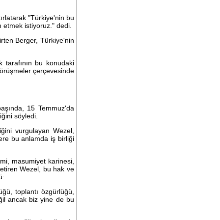
rlatarak "Türkiye'nin bu
etmek istiyoruz." dedi.
rten Berger, Türkiye'nin
k tarafının bu konudaki
 görüşmeler çerçevesinde
 başında, 15 Temmuz'da
ğini söyledi.
diğini vurgulayan Wezel,
ere bu anlamda iş birliği
emi, masumiyet karinesi,
 getiren Wezel, bu hak ve
ü:
üğü, toplantı özgürlüğü,
ğil ancak biz yine de bu