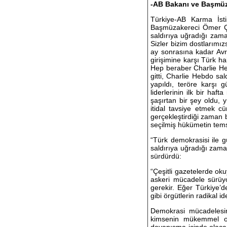
-AB Bakanı ve Başmüz
Türkiye-AB Karma İsti
Başmüzakereci Ömer Çel
saldırıya uğradığı zam
Sizler bizim dostlarımız
ay sonrasına kadar Avru
girişimine karşı Türk ha
Hep beraber Charlie He
gitti, Charlie Hebdo sal
yapıldı, teröre karşı 
liderlerinin ilk bir ha
şaşırtan bir şey oldu, y
itidal tavsiye etmek c
gerçekleştirdiği zaman 
seçilmiş hükümetin temsil
“Türk demokrasisi ile g
saldırıya uğradığı zama
sürdürdü:
“Çeşitli gazetelerde ok
askeri mücadele sürüyo
gerekir. Eğer Türkiye’
gibi örgütlerin radikal 
Demokrasi mücadelesin
kimsenin mükemmel ol