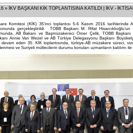
» İKV BAŞKANI KİK TOPLANTISINA KATILDI | İKV - İKTİS
şare Komitesi (KİK) 35'inci toplantısı 5-6 Kasım 2016 tarihlerinde
lonunda gerçekleştirildi. TOBB Başkanı M. Rifat Hisarcıklıoğlu’un 
urumunda, AB Bakanı ve Başmüzakereci Ömer Çelik, TOBB Başkanı M.
kanı Annie Van Wezel ve AB Türkiye Delegasyonu Başkanı Büyükelçi 
 devam eden 35. KİK toplantısında, türkiye-AB müzakere süreci, vize 
lenmesi ve Suriyeli mültecilerin durumu konuları uzmanların katılımı ile 