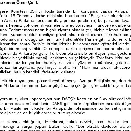
akereci Ömer Çelik
şare Komitesi 35’inci Toplantısı’nda bir konuşma yapan Avrupa 
ik, 15 Temmuz darbe girişimini hatırlatarak, “Bu şartlar altında bi
an Avrupa Parlamentosu’nun ilk yapması gereken iş bu parlamentoya 
sınız hepiniz çok önemli vazifeler icra ediyorsunuz, Türkiye’ye darbe gi
pa Parlamentosu’ndan hiçbir ziyaret olmamıştır, hiçbir telefon edilme
lkının yanında olduk’ deniliyor güzel fakat retorik olarak Türk halkını
bdo saldırısı olduğu zaman Türk Hükümti’de Paris’e gitti, o dönemki 
dırısından sonra Paris’te bütün liderler bir dayanışma gösterisi içinde
güçlü bir mesaj verildi. O sebeple darbe girişiminden sonra olması 
fta içerisinde Ankara’ya gelip Türk demokrasisiyle bir dayanışma gösterm
üksek bir yetkilinin yaptığı açıklama şu şekildeydi: ‘Taraflara itidal tav
ümlesini biz bir yerden hatırlıyoruz ve o yüzden o cümleye çok kızd
benzer bir açıklama yapılmıştı. Taraflar kim? Halkımızı öldürmek üzere b
cileri, halkın kendisi” ifadelerini kullandı.
üçlü bir dayanışma gösterilseydi dünyaya Avrupa Birliği’nin sınırları 
n AB kurumlarının ne kadar güçlü sahip çıktığını görecektik” diyen Baka
uyorsunuz, Musul operasyonunun DAEŞ’e karşı en az 6 ay süreceği söyl
r ama esas mücadelenin DAEŞ gibi terör örgütlerinin insanlık düşma
de, bir Müslüman ülkede, bir Avrupa demokrasisinde bu bahsettiğim m
ideolojisine de en büyük darbe vurulmuş olacaktı.
in sonsuz olduğunu, demokrasi, hukuk devleti, insan hakları ko
madığına vurgu yapan Bakan Çelik, “Demokratik devletler olarak 