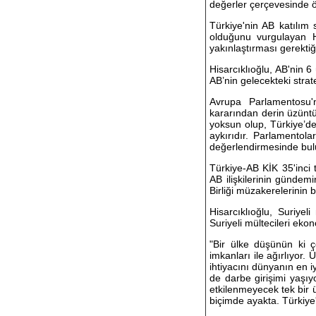
değerler çerçevesinde ö
Türkiye'nin AB katılım 
olduğunu vurgulayan His
yakınlaştırması gerektiğin
Hisarcıklıoğlu, AB'nin 6
AB’nin gelecekteki strat
Avrupa Parlamentosu'n
kararından derin üzüntü
yoksun olup, Türkiye’de
aykırıdır. Parlamentol
değerlendirmesinde bul
Türkiye-AB KİK 35'inci t
AB ilişkilerinin gündemi
Birliği müzakerelerinin b
Hisarcıklıoğlu, Suriye
Suriyeli mültecileri eko
"Bir ülke düşünün ki ç
imkanları ile ağırlıyor
ihtiyacını dünyanın en iy
de darbe girişimi yaşı
etkilenmeyecek tek bir 
biçimde ayakta. Türkiye