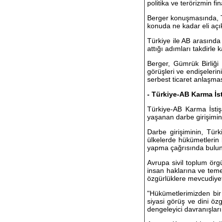
politika ve terörizmin fi
Berger konuşmasında, Tü
konuda ne kadar eli açı
Türkiye ile AB arasında
attığı adımları takdirle k
Berger, Gümrük Birliği
görüşleri ve endişeleri
serbest ticaret anlaşmas
- Türkiye-AB Karma İs
Türkiye-AB Karma İsti
yaşanan darbe girişimine
Darbe girişiminin, Türk
ülkelerde hükümetlerin b
yapma çağrısında bulundu
Avrupa sivil toplum örg
insan haklarına ve temel
özgürlüklere mevcudiyetle
"Hükümetlerimizden bir 
siyasi görüş ve dini öz
dengeleyici davranışlar