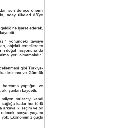
sından son derece önemli
nin, aday ülkeleri AB’ye
 geldiğine işaret ederek,
kaydetti.
ası" yönündeki tavsiye
rı, objektif temellerden
ların doğal misyonuna da
alma yeri olmamalıdır."
ncellenmesi gibi Türkiye-
in kaldırılması ve Gümrük
ın harcama yaptığını ve
ak, şunları kaydetti:
 milyon mülteciyi kendi
 sağlığa kadar her türlü
ka arkaya iki seçim ve bir
m edecek, sosyal yaşamı
ke yok. Ekonomimiz güçlü