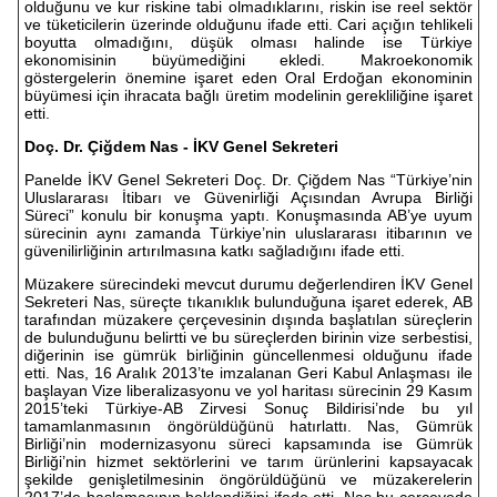
olduğunu ve kur riskine tabi olmadıklarını, riskin ise reel sektör
ve tüketicilerin üzerinde olduğunu ifade etti. Cari açığın tehlikeli
boyutta olmadığını, düşük olması halinde ise Türkiye
ekonomisinin büyümediğini ekledi. Makroekonomik
göstergelerin önemine işaret eden Oral Erdoğan ekonominin
büyümesi için ihracata bağlı üretim modelinin gerekliliğine işaret
etti.
Doç. Dr. Çiğdem Nas - İKV Genel Sekreteri
Panelde İKV Genel Sekreteri Doç. Dr. Çiğdem Nas “Türkiye’nin
Uluslararası İtibarı ve Güvenirliği Açısından Avrupa Birliği
Süreci” konulu bir konuşma yaptı. Konuşmasında AB’ye uyum
sürecinin aynı zamanda Türkiye’nin uluslararası itibarının ve
güvenilirliğinin artırılmasına katkı sağladığını ifade etti.
Müzakere sürecindeki mevcut durumu değerlendiren İKV Genel
Sekreteri Nas, süreçte tıkanıklık bulunduğuna işaret ederek, AB
tarafından müzakere çerçevesinin dışında başlatılan süreçlerin
de bulunduğunu belirtti ve bu süreçlerden birinin vize serbestisi,
diğerinin ise gümrük birliğinin güncellenmesi olduğunu ifade
etti. Nas, 16 Aralık 2013’te imzalanan Geri Kabul Anlaşması ile
başlayan Vize liberalizasyonu ve yol haritası sürecinin 29 Kasım
2015’teki Türkiye-AB Zirvesi Sonuç Bildirisi’nde bu yıl
tamamlanmasının öngörüldüğünü hatırlattı. Nas, Gümrük
Birliği’nin modernizasyonu süreci kapsamında ise Gümrük
Birliği’nin hizmet sektörlerini ve tarım ürünlerini kapsayacak
şekilde genişletilmesinin öngörüldüğünü ve müzakerelerin