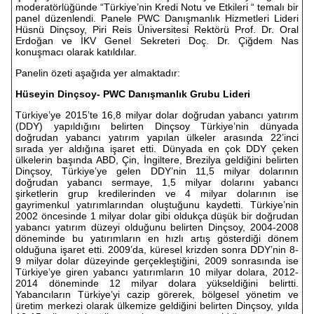
moderatörlüğünde “Türkiye’nin Kredi Notu ve Etkileri “ temalı bir
panel düzenlendi. Panele PWC Danışmanlık Hizmetleri Lideri
Hüsnü Dinçsoy, Piri Reis Üniversitesi Rektörü Prof. Dr. Oral
Erdoğan ve İKV Genel Sekreteri Doç. Dr. Çiğdem Nas
konuşmacı olarak katıldılar.
Panelin özeti aşağıda yer almaktadır:
Hüseyin Dinçsoy- PWC Danışmanlık Grubu Lideri
Türkiye’ye 2015’te 16,8 milyar dolar doğrudan yabancı yatırım
(DDY) yapıldığını belirten Dinçsoy Türkiye’nin dünyada
doğrudan yabancı yatırım yapılan ülkeler arasında 22’inci
sırada yer aldığına işaret etti. Dünyada en çok DDY çeken
ülkelerin başında ABD, Çin, İngiltere, Brezilya geldiğini belirten
Dinçsoy, Türkiye’ye gelen DDY’nin 11,5 milyar dolarının
doğrudan yabancı sermaye, 1,5 milyar dolarını yabancı
şirketlerin grup kredilerinden ve 4 milyar dolarının ise
gayrimenkul yatırımlarından oluştuğunu kaydetti. Türkiye’nin
2002 öncesinde 1 milyar dolar gibi oldukça düşük bir doğrudan
yabancı yatırım düzeyi olduğunu belirten Dinçsoy, 2004-2008
döneminde bu yatırımların en hızlı artış gösterdiği dönem
olduğuna işaret etti. 2009’da, küresel krizden sonra DDY’nin 8-
9 milyar dolar düzeyinde gerçekleştiğini, 2009 sonrasında ise
Türkiye’ye giren yabancı yatırımların 10 milyar dolara, 2012-
2014 döneminde 12 milyar dolara yükseldiğini belirtti.
Yabancıların Türkiye’yi cazip görerek, bölgesel yönetim ve
üretim merkezi olarak ülkemize geldiğini belirten Dinçsoy, yılda