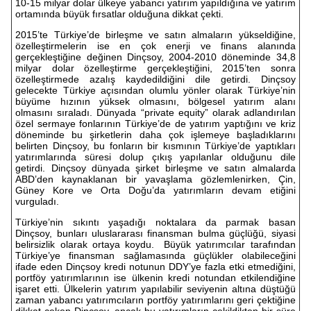
10-15 milyar dolar ülkeye yabancı yatırım yapıldığına ve yatırım
ortamında büyük fırsatlar olduğuna dikkat çekti.
2015’te Türkiye’de birleşme ve satın almaların yükseldiğine,
özelleştirmelerin ise en çok enerji ve finans alanında
gerçekleştiğine değinen Dinçsoy, 2004-2010 döneminde 34,8
milyar dolar özelleştirme gerçekleştiğini, 2015’ten sonra
özelleştirmede azalış kaydedildiğini dile getirdi. Dinçsoy
gelecekte Türkiye açısından olumlu yönler olarak Türkiye’nin
büyüme hızının yüksek olmasını, bölgesel yatırım alanı
olmasını sıraladı. Dünyada “private equity” olarak adlandırılan
özel sermaye fonlarının Türkiye’de de yatırım yaptığını ve kriz
döneminde bu şirketlerin daha çok işlemeye başladıklarını
belirten Dinçsoy, bu fonların bir kısmının Türkiye’de yaptıkları
yatırımlarında süresi dolup çıkış yapılanlar olduğunu dile
getirdi. Dinçsoy dünyada şirket birleşme ve satın almalarda
ABD’den kaynaklanan bir yavaşlama gözlemlenirken, Çin,
Güney Kore ve Orta Doğu’da yatırımların devam etiğini
vurguladı.
Türkiye’nin sıkıntı yaşadığı noktalara da parmak basan
Dinçsoy, bunları uluslararası finansman bulma güçlüğü, siyasi
belirsizlik olarak ortaya koydu. Büyük yatırımcılar tarafından
Türkiye’ye finansman sağlamasında güçlükler olabileceğini
ifade eden Dinçsoy kredi notunun DDY’ye fazla etki etmediğini,
portföy yatırımlarının ise ülkenin kredi notundan etkilendiğine
işaret etti. Ülkelerin yatırım yapılabilir seviyenin altına düştüğü
zaman yabancı yatırımcıların portföy yatırımlarını geri çektiğine