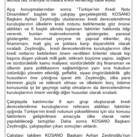
altında faiz oranıyla firmalara kredi verileceği ifade edildi.
Açış konuşmalarından sonra “Türkiye’nin Kredi Notu
Dinamikleri” başlıklı bir çalıştay gerçekleştirildi. KOSANO
Başkanı Ayhan Zeytinoğlu uluslararası kredi derecelendirme
kuruluşlarının ülkelerin kredi notunu belirlemede göz önüne
aldıkları ve 6 başlık altında toplanan faktörler hakkında bilgi
vererek, bunları makroekonomik göstergeler, parasal
göstergeler, kurumsal çerçeve ve yapısal etkenler, dış
finansmanı, mali güç ve şoklara karşı dayanıklılık olarak
sıraladı. Zeytinoğlu, kredi derecelendirme kuruluşlarının ülke
kredi notlarını belirlerken önem verdikleri kriterler olarak kişi
başına düşen yüksek milli gelir, istikrarlı büyüme yapısı, sağlam
ve sürdürülebilir kamu maliyesi, sürdürülebilir dış finansman ve
ülkenin para politikasının sağlamlığının yanı sıra hukukun
üstünlüğü yönetim etkinliği, şeffaflık, siyasi öngörülebilirlik gibi
hususların öne çıktığına işaret etti. Zeytinoğlu, ülke para
biriminin güçlü ve istikrarlı olması ve ülkelerin borç ödeme
konusunda iyi bir geçmişe sahip olmalarını da derecelendirme
kuruluşlarının önem verdiği diğer hususlar olarak sıraladı.
Çalıştayda katılımcılar 8 ayrı grup oluşturarak kredi
derecelendirme kuruluşlarının referans aldıkları faktörler
ışığında Türkiye’nin kredi notunun yükseltilmesi için söz konusu
faktörlerin geliştirilmesi amacıyla ülke olarak neler
yapılabileceği tartıştılar. Daha sonra KOSANO Başkanı
Zeytinoğlu, çalıştaydan çıkan sonuçları aktardı.
Çalıştayı takiben KOSANO Başkanı Ayhan Zeytinoğlu’nun