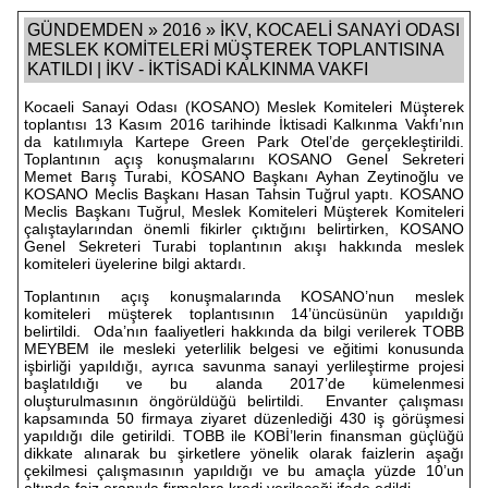
GÜNDEMDEN » 2016 » İKV, KOCAELİ SANAYİ ODASI
MESLEK KOMİTELERİ MÜŞTEREK TOPLANTISINA
KATILDI | İKV - İKTİSADİ KALKINMA VAKFI
Kocaeli Sanayi Odası (KOSANO) Meslek Komiteleri Müşterek
toplantısı 13 Kasım 2016 tarihinde İktisadi Kalkınma Vakfı’nın
da katılımıyla Kartepe Green Park Otel’de gerçekleştirildi.
Toplantının açış konuşmalarını KOSANO Genel Sekreteri
Memet Barış Turabi, KOSANO Başkanı Ayhan Zeytinoğlu ve
KOSANO Meclis Başkanı Hasan Tahsin Tuğrul yaptı. KOSANO
Meclis Başkanı Tuğrul, Meslek Komiteleri Müşterek Komiteleri
çalıştaylarından önemli fikirler çıktığını belirtirken, KOSANO
Genel Sekreteri Turabi toplantının akışı hakkında meslek
komiteleri üyelerine bilgi aktardı.
Toplantının açış konuşmalarında KOSANO’nun meslek
komiteleri müşterek toplantısının 14’üncüsünün yapıldığı
belirtildi. Oda’nın faaliyetleri hakkında da bilgi verilerek TOBB
MEYBEM ile mesleki yeterlilik belgesi ve eğitimi konusunda
işbirliği yapıldığı, ayrıca savunma sanayi yerlileştirme projesi
başlatıldığı ve bu alanda 2017’de kümelenmesi
oluşturulmasının öngörüldüğü belirtildi. Envanter çalışması
kapsamında 50 firmaya ziyaret düzenlediği 430 iş görüşmesi
yapıldığı dile getirildi. TOBB ile KOBİ’lerin finansman güçlüğü
dikkate alınarak bu şirketlere yönelik olarak faizlerin aşağı
çekilmesi çalışmasının yapıldığı ve bu amaçla yüzde 10’un