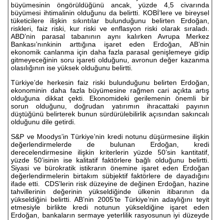
büyümesinin öngörüldüğünü ancak, yüzde 4,5 civarında
büyümesi ihtimalinin olduğunu da belirtti. KOBİ’lere ve bireysel
tüketicilere ilişkin sıkıntılar bulunduğunu belirten Erdoğan,
riskleri, faiz riski, kur riski ve enflasyon riski olarak sıraladı.
ABD’nin parasal tabanının aynı kalırken Avrupa Merkez
Bankası’nınkinin arttığına işaret eden Erdoğan, AB’nin
ekonomik canlanma için daha fazla parasal genişlemeye gidip
gitmeyeceğinin soru işareti olduğunu, avronun değer kazanma
olasılığının ise yüksek olduğunu belirtti.
Türkiye’de herkesin faiz riski bulunduğunu belirten Erdoğan,
ekonominin daha fazla büyümesine rağmen cari açıkta artış
olduğuna dikkat çekti. Ekonomideki gerilemenin önemli bir
sorun olduğunu, doğrudan yatırımın ihracattaki payının
düştüğünü belirterek bunun sürdürülebilirlik açısından sakıncalı
olduğunu dile getirdi.
S&P ve Moodys’in Türkiye’nin kredi notunu düşürmesine ilişkin
değerlendirmelerde de bulunan Erdoğan, kredi
derecelendirmesine ilişkin kriterlerin yüzde 50’sin kantitatif,
yüzde 50’isinin ise kalitatif faktörlere bağlı olduğunu belirtti.
Siyasi ve bürokratik istikrarın önemine işaret eden Erdoğan
değerlendirmelerin birtakım sübjektif faktörlere de dayadığını
ifade etti. CDS’lerin risk düzeyine de değinen Erdoğan, hazine
tahvillerinin değerinin yükseldiğinde ülkenin itibarının da
yükseldiğini belirtti. AB’nin 2005’te Türkiye’nin adaylığını teyit
etmesiyle birlikte kredi notunun yükseldiğine işaret eden
Erdoğan, bankaların sermaye yeterlilik rasyosunun iyi düzeyde