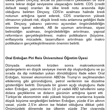
dikkat çeken Dinçsoy, ancak bu yatırımların çekildikten bir süre
sonra tekrar doğal seviyesine ulaşacağını belirtti. CDS (credit
default swap) oranları ile ülke kredi notu arasında ilişki
olduğunu belirten Dinçsoy, CDS’in azalması halinde kredi
notunun arttığına işaret ederek, CDS oranlarının yüksek
olmasının yüksek risk, düşük kredi notu anlamına geldiğini ifade
etti. Dinçsoy, yabancı yatırımcı açısından öngörülebilirliğin
önemine işaret ederek, AB ile uyumun artırılması, siyasi
belirsizliğin azalması, öngörülebilirliğin artırılması, yapısal
reformların gerçekleştirilmesi, makro politikaların (büyüme,
enflasyonla mücadele, tasarrufların artırılması gibi makro
politikaların gerçekleştirilmesinin önemini belirtti.
Oral Erdoğan Piri Reis Üniversitesi Öğretim Üyesi
Dünyada ekonomik krizden sonra makroekonomik
göstergelerin en düşük seviyeye inerek dip oluşturduğunu ve şu
sırada da dip noktadan yukarı dönüldüğünü ifade eden Oral
Erdoğan, küresel ekonominin ABD’de Trump’ın seçilmesinden
etkilenmiş gibi göründüğünü, petrol verilerinin ise düzelme
gösterdiğini belirtti. Dünyada bir güven açığı oluştuğunu ifade
eden Erdoğan, yatırımcıların 10 yıl vadeli ABD tahvillerini satıp
dolara geçtiklerine ve doların gücünün arttığına işaret etti.
Türkiye’de ekonominin eski yüksek büyüme oranlarına kıyasla
düşük büyüme sergilediğini belirten Erdoğan, yüzde 4’ün altının
vasat, yüzde 2,5’in altının ise felaket olduğuna dikkat çekti.
Önümüzdeki dönemde ise ülkenin yüzde 3’ler civarında