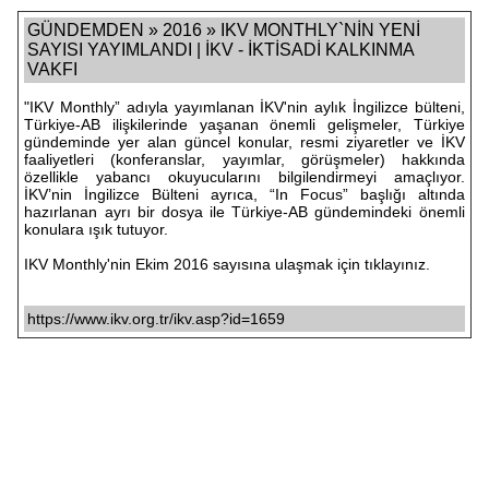
GÜNDEMDEN » 2016 » IKV MONTHLY`NİN YENİ
SAYISI YAYIMLANDI | İKV - İKTİSADİ KALKINMA
VAKFI
"IKV Monthly” adıyla yayımlanan İKV'nin aylık İngilizce bülteni,
Türkiye-AB ilişkilerinde yaşanan önemli gelişmeler, Türkiye
gündeminde yer alan güncel konular, resmi ziyaretler ve İKV
faaliyetleri (konferanslar, yayımlar, görüşmeler) hakkında
özellikle yabancı okuyucularını bilgilendirmeyi amaçlıyor.
İKV’nin İngilizce Bülteni ayrıca, “In Focus” başlığı altında
hazırlanan ayrı bir dosya ile Türkiye-AB gündemindeki önemli
konulara ışık tutuyor.
IKV Monthly'nin Ekim 2016 sayısına ulaşmak için
tıklayınız
.
https://www.ikv.org.tr/ikv.asp?id=1659