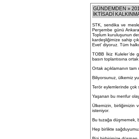
GÜNDEMDEN » 2015
İKTİSADİ KALKINM
STK, sendika ve meslek
Perşembe günü Ankara S
Toplum kuruluşunun dest
kardeşliğimize sahip çı
Evet' diyoruz. Tüm halk
TOBB İkiz Kuleler’de g
basın toplantısına orta
Ortak açıklamanın tam 
Biliyorsunuz, ülkemiz yur
Terör eylemlerinde çok s
Yaşanan bu menfur olay
Ülkemizin, birliğimizin
isteniyor.
Bu tuzağa düşmemek, bir
Hep birlikte sağduyumuzu
Bizi birbirimize düşman 