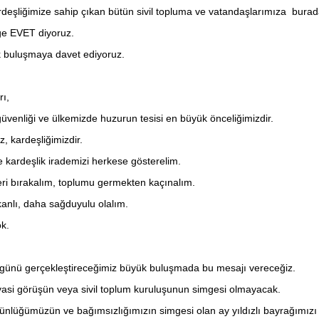
rdeşliğimize sahip çıkan bütün sivil topluma ve vatandaşlarımıza burad
ğe EVET diyoruz.
 buluşmaya davet ediyoruz.
ı,
üvenliği ve ülkemizde huzurun tesisi en büyük önceliğimizdir.
 kardeşliğimizdir.
e kardeşlik irademizi herkese gösterelim.
leri bırakalım, toplumu germekten kaçınalım.
anlı, daha sağduyulu olalım.
k.
 günü gerçekleştireceğimiz büyük buluşmada bu mesajı vereceğiz.
yasi görüşün veya sivil toplum kuruluşunun simgesi olmayacak.
ütünlüğümüzün ve bağımsızlığımızın simgesi olan ay yıldızlı bayrağımızı