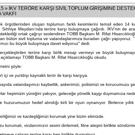
 » İKV TERÖRE KARŞI SİVİL TOPLUM GİRİŞİMİNE DESTEK 
A VAKFI
 örgütlerinden oluşan toplumun farklı kesimlerini temsil eden 14 ku
ıhhiye Meydanı’nda teröre karşı buluşmaya çağırdı. İKV’nin de aral
eklediği ortak çağrıyı seslendiren TOBB Başkanı M. Rifat Hisarcıklıoğl
kan bütün sivil topluma ve vatandaşlarımıza buradan çağrı yapıyoruz. '
ımızı bu büyük buluşmaya davet ediyoruz" dedi.
erçekleştirilen teröre karşı birlik mesajı vermeyi ve büyük buluşm
k açıklamayı TOBB Başkanı M. Rifat Hisarcıklıoğlu okudu.
metni şöyle:
t içi ve yurtdışı kaynaklı terör ile karşı karşıya.
ayıda vatandaşımızı kaybettik, askerimizi, polisimizi ve korucumuzu şeh
lar hepimizin yüreğini yakıyor, geleceğe yönelik kaygı duymamıza nede
 ve huzurumuzun hedef alındığı kirli bir oyun oynanıyor. Binlerce yıllı
liğimizi ve kardeşliğimizi korumak yine bizim elimizde.
 korumalı, vicdanımızın sesini dinlemeli, fitne ateşini birlikte söndürme
etmeye çalışan teröre karşı hep birlikte durmalıyız.