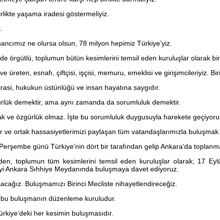
likte yaşama iradesi göstermeliyiz.
.
nancımız ne olursa olsun, 78 milyon hepimiz Türkiye’yiz.
de örgütlü, toplumun bütün kesimlerini temsil eden kuruluşlar olarak bi
e üreten, esnafı, çiftçisi, işçisi, memuru, emeklisi ve girişimcileriyiz. Bir
asi, hukukun üstünlüğü ve insan hayatına saygıdır.
rlük demektir, ama aynı zamanda da sorumluluk demektir.
k ve özgürlük olmaz. İşte bu sorumluluk duygusuyla harekete geçiyoru
r ve ortak hassasiyetlerimizi paylaşan tüm vatandaşlarımızla buluşmak i
erşembe günü Türkiye’nin dört bir tarafından gelip Ankara’da toplanma
en, toplumun tüm kesimlerini temsil eden kuruluşlar olarak; 17 Ey
’yi Ankara Sıhhiye Meydanında buluşmaya davet ediyoruz.
acağız. Buluşmamızı Birinci Mecliste nihayetlendireceğiz.
 bu buluşmanın düzenleme kuruludur.
ürkiye’deki her kesimin buluşmasıdır.