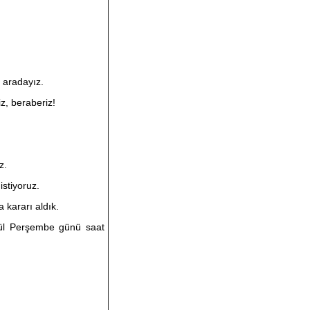
r aradayız.
iz, beraberiz!
z.
stiyoruz.
 kararı aldık.
lül Perşembe günü saat