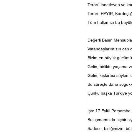
Terörü lanetleyen ve ka
Teröre HAYIR, Kardeşli
Tüm halkımızı bu büyük
Değerli Basın Mensuplar
Vatandaşlarımızın can g
Bizim en büyük gücümüz,
Gelin, birlikte yaşama v
Gelin, kışkırtıcı söylem
Bu süreçte daha soğukk
Çünkü başka Türkiye yo
İşte 17 Eylül Perşembe
Buluşmamızda hiçbir si
Sadece; birliğimizin, b