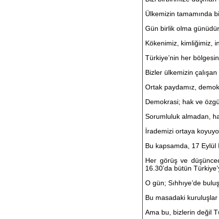
Ülkemizin tamamında bir
Gün birlik olma günüdür
Kökenimiz, kimliğimiz, i
Türkiye’nin her bölgesin
Bizler ülkemizin çalışan v
Ortak paydamız, demokr
Demokrasi; hak ve özgü
Sorumluluk almadan, ha
İrademizi ortaya koyuyo
Bu kapsamda, 17 Eylül P
Her görüş ve düşünced
16.30’da bütün Türkiye
O gün; Sıhhıye’de buluş
Bu masadaki kuruluşlar
Ama bu, bizlerin değil T