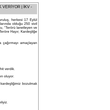
VERİYOR | İKV -
ruluş, herkesi 17 Eylül
arında olduğu 250 sivil
u, “Terörü lanetleyen ve
Teröre Hayır, Kardeşliğe
aya çağırmayı amaçlayan
it verdik.
n oluyor.
k kardeşliğimiz bozulmak
liyiz.