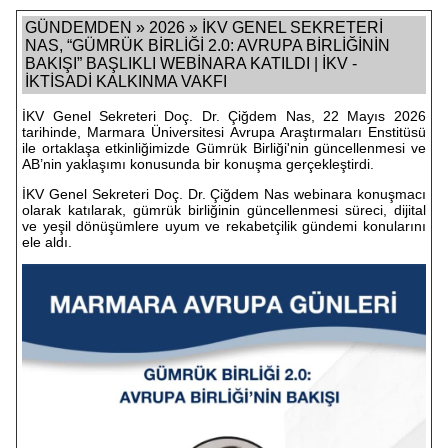
GÜNDEMDEN » 2026 » İKV GENEL SEKRETERİ
NAS, “GÜMRÜK BİRLİĞİ 2.0: AVRUPA BİRLİĞİNİN
BAKIŞI” BAŞLIKLI WEBİNARA KATILDI | İKV -
İKTİSADİ KALKINMA VAKFI
İKV Genel Sekreteri Doç. Dr. Çiğdem Nas, 22 Mayıs 2026
tarihinde, Marmara Üniversitesi Avrupa Araştırmaları Enstitüsü
ile ortaklaşa etkinliğimizde Gümrük Birliği'nin güncellenmesi ve
AB’nin yaklaşımı konusunda bir konuşma gerçekleştirdi.
İKV Genel Sekreteri Doç. Dr. Çiğdem Nas webinara konuşmacı
olarak katılarak, gümrük birliğinin güncellenmesi süreci, dijital
ve yeşil dönüşümlere uyum ve rekabetçilik gündemi konularını
ele aldı.