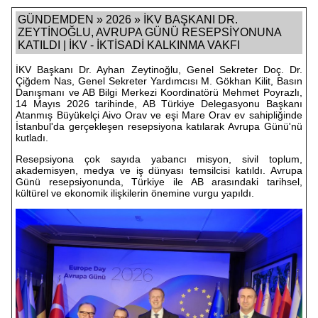
GÜNDEMDEN » 2026 » İKV BAŞKANI DR.
ZEYTİNOĞLU, AVRUPA GÜNÜ RESEPSİYONUNA
KATILDI | İKV - İKTİSADİ KALKINMA VAKFI
İKV Başkanı Dr. Ayhan Zeytinoğlu, Genel Sekreter Doç. Dr.
Çiğdem Nas, Genel Sekreter Yardımcısı M. Gökhan Kilit, Basın
Danışmanı ve AB Bilgi Merkezi Koordinatörü Mehmet Poyrazlı,
14 Mayıs 2026 tarihinde, AB Türkiye Delegasyonu Başkanı
Atanmış Büyükelçi Aivo Orav ve eşi Mare Orav ev sahipliğinde
İstanbul'da gerçekleşen resepsiyona katılarak Avrupa Günü'nü
kutladı.
Resepsiyona çok sayıda yabancı misyon, sivil toplum,
akademisyen, medya ve iş dünyası temsilcisi katıldı. Avrupa
Günü resepsiyonunda, Türkiye ile AB arasındaki tarihsel,
kültürel ve ekonomik ilişkilerin önemine vurgu yapıldı.