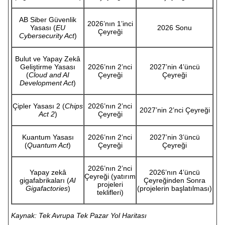
AB Siber Güvenlik
2026’nın 1’inci
Yasası (
EU
2026 Sonu
Çeyreği
Cybersecurity Act
)
Bulut ve Yapay Zekâ
Geliştirme Yasası
2026’nın 2’nci
2027’nin 4’üncü
(
Cloud and AI
Çeyreği
Çeyreği
Development Act
)
Çipler Yasası 2 (
Chips
2026’nın 2’nci
2027’nin 2’nci Çeyreği
Act 2
)
Çeyreği
Kuantum Yasası
2026’nın 2’nci
2027’nin 3’üncü
(
Quantum Act
)
Çeyreği
Çeyreği
2026’nın 2’nci
Yapay zekâ
2026’nın 4’üncü
Çeyreği (yatırım
gigafabrikaları (
AI
Çeyreğinden Sonra
projeleri
Gigafactories
)
(projelerin başlatılması)
teklifleri)
Kaynak: Tek Avrupa Tek Pazar Yol Haritası