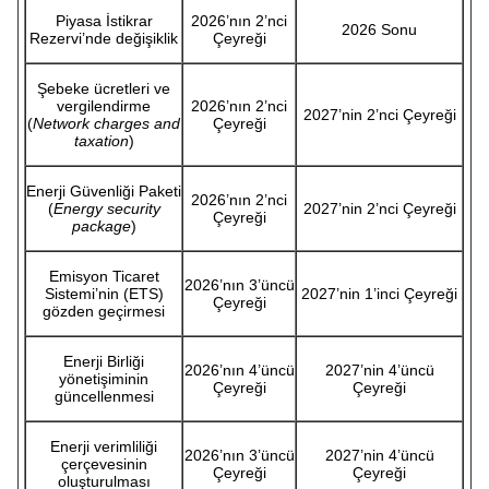
Piyasa İstikrar
2026’nın 2’nci
2026 Sonu
Rezervi’nde değişiklik
Çeyreği
Şebeke ücretleri ve
vergilendirme
2026’nın 2’nci
2027’nin 2’nci Çeyreği
(
Network charges and
Çeyreği
taxation
)
Enerji Güvenliği Paketi
2026’nın 2’nci
(
Energy security
2027’nin 2’nci Çeyreği
Çeyreği
package
)
Emisyon Ticaret
2026’nın 3’üncü
Sistemi’nin (ETS)
2027’nin 1’inci Çeyreği
Çeyreği
gözden geçirmesi
Enerji Birliği
2026’nın 4’üncü
2027’nin 4’üncü
yönetişiminin
Çeyreği
Çeyreği
güncellenmesi
Enerji verimliliği
2026’nın 3’üncü
2027’nin 4’üncü
çerçevesinin
Çeyreği
Çeyreği
oluşturulması