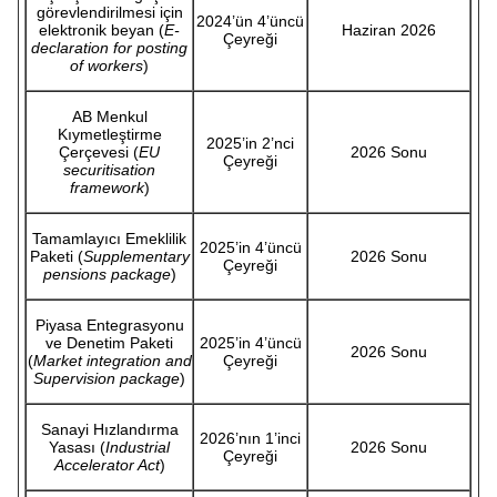
görevlendirilmesi için
2024’ün 4’üncü
elektronik beyan (
E-
Haziran 2026
Çeyreği
declaration for posting
of workers
)
AB Menkul
Kıymetleştirme
2025’in 2’nci
Çerçevesi (
EU
2026 Sonu
Çeyreği
securitisation
framework
)
Tamamlayıcı Emeklilik
2025’in 4’üncü
Paketi (
Supplementary
2026 Sonu
Çeyreği
pensions package
)
Piyasa Entegrasyonu
ve Denetim Paketi
2025’in 4’üncü
2026 Sonu
(
Market integration and
Çeyreği
Supervision package
)
Sanayi Hızlandırma
2026’nın 1’inci
Yasası (
Industrial
2026 Sonu
Çeyreği
Accelerator Act
)