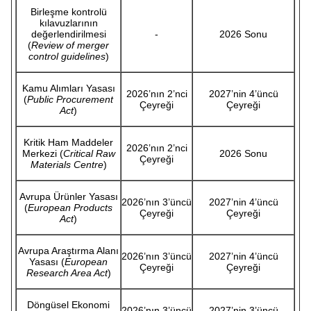
Birleşme kontrolü
kılavuzlarının
değerlendirilmesi
-
2026 Sonu
(
Review of merger
control guidelines
)
Kamu Alımları Yasası
2026’nın 2’nci
2027’nin 4’üncü
(
Public Procurement
Çeyreği
Çeyreği
Act
)
Kritik Ham Maddeler
2026’nın 2’nci
Merkezi (
Critical Raw
2026 Sonu
Çeyreği
Materials Centre
)
Avrupa Ürünler Yasası
2026’nın 3’üncü
2027’nin 4’üncü
(
European Products
Çeyreği
Çeyreği
Act
)
Avrupa Araştırma Alanı
2026’nın 3’üncü
2027’nin 4’üncü
Yasası (
European
Çeyreği
Çeyreği
Research Area Act
)
Döngüsel Ekonomi
2026’nın 3’üncü
2027’nin 3’üncü