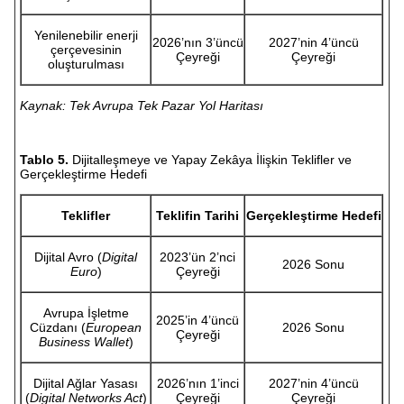
Yenilenebilir enerji
2026’nın 3’üncü
2027’nin 4’üncü
çerçevesinin
Çeyreği
Çeyreği
oluşturulması
Kaynak: Tek Avrupa Tek Pazar Yol Haritası
Tablo 5.
Dijitalleşmeye ve Yapay Zekâya İlişkin Teklifler ve
Gerçekleştirme Hedefi
Teklifler
Teklifin Tarihi
Gerçekleştirme Hedefi
Dijital Avro (
Digital
2023’ün 2’nci
2026 Sonu
Euro
)
Çeyreği
Avrupa İşletme
2025’in 4’üncü
Cüzdanı (
European
2026 Sonu
Çeyreği
Business Wallet
)
Dijital Ağlar Yasası
2026’nın 1’inci
2027’nin 4’üncü
(
Digital Networks Act
)
Çeyreği
Çeyreği