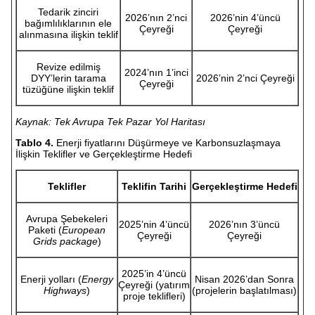
Tedarik zinciri
2026’nın 2’nci
2026’nin 4’üncü
bağımlılıklarının ele
Çeyreği
Çeyreği
alınmasına ilişkin teklif
Revize edilmiş
2024’nın 1’inci
DYY’lerin tarama
2026’nin 2’nci Çeyreği
Çeyreği
tüzüğüne ilişkin teklif
Kaynak: Tek Avrupa Tek Pazar Yol Haritası
Tablo 4.
Enerji fiyatlarını Düşürmeye ve Karbonsuzlaşmaya
İlişkin Teklifler ve Gerçekleştirme Hedefi
Teklifler
Teklifin Tarihi
Gerçekleştirme Hedefi
Avrupa Şebekeleri
2025’nin 4’üncü
2026’nın 3’üncü
Paketi (
European
Çeyreği
Çeyreği
Grids package
)
2025’in 4’üncü
Enerji yolları (
Energy
Nisan 2026’dan Sonra
Çeyreği (yatırım
Highways
)
(projelerin başlatılması)
proje teklifleri)