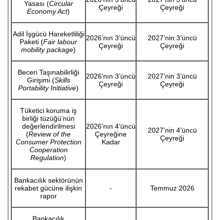
Yasası (
Circular
Çeyreği
Çeyreği
Economy Act
)
Adil İşgücü Hareketliliği
2026’nın 3’üncü
2027’nin 3’üncü
Paketi (
Fair labour
Çeyreği
Çeyreği
mobility package
)
Beceri Taşınabilirliği
2026’nın 3’üncü
2027’nin 3’üncü
Girişimi (
Skills
Çeyreği
Çeyreği
Portability Initiative
)
Tüketici koruma iş
birliği tüzüğü’nün
değerlendirilmesi
2026’nın 4’üncü
2027’nin 4’üncü
(
Review of the
Çeyreğine
Çeyreği
Consumer Protection
Kadar
Cooperation
Regulation
)
Bankacılık sektörünün
rekabet gücüne ilişkin
-
Temmuz 2026
rapor
Bankacılık