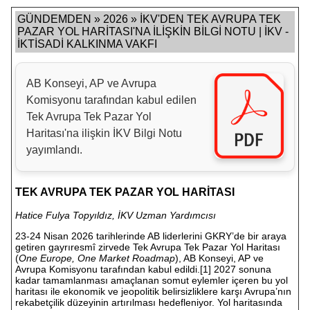
GÜNDEMDEN » 2026 » İKV'DEN TEK AVRUPA TEK
PAZAR YOL HARİTASI'NA İLİŞKİN BİLGİ NOTU | İKV -
İKTİSADİ KALKINMA VAKFI
AB Konseyi, AP ve Avrupa
Komisyonu tarafından kabul edilen
Tek Avrupa Tek Pazar Yol
Haritası'na ilişkin İKV Bilgi Notu
yayımlandı.
TEK AVRUPA TEK PAZAR YOL HARİTASI
Hatice Fulya Topyıldız, İKV Uzman Yardımcısı
23-24 Nisan 2026 tarihlerinde AB liderlerini GKRY’de bir araya
getiren gayrıresmî zirvede Tek Avrupa Tek Pazar Yol Haritası
(
One Europe, One Market Roadmap
), AB Konseyi, AP ve
Avrupa Komisyonu tarafından kabul edildi.
[1]
2027 sonuna
kadar tamamlanması amaçlanan somut eylemler içeren bu yol
haritası ile ekonomik ve jeopolitik belirsizliklere karşı Avrupa’nın
rekabetçilik düzeyinin artırılması hedefleniyor. Yol haritasında