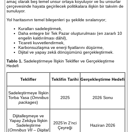
amaç olarak beş temel unsur ortaya koyuluyor ve bu unsurlar
çerçevesinde hayata geçirilecek politikalara ilişkin bir takvim de
sunuluyor.
Yol haritasının temel bileşenleri şu şekilde sıralanıyor;
Kuralları sadeleştirmek,
Daha entegre bir Tek Pazar oluşturulması (en zararlı 10
engelin kaldırılması dâhil),
Ticareti kuvvetlendirmek,
Karbonsuzlaşma ve enerji fiyatlarını düşürme,
Dijital ve yapay zekâ dönüşümünü gerçekleştirmek.
Tablo 1.
Sadeleştirmeye İlişkin Teklifler ve Gerçekleştirme
Hedefi
Teklifler
Teklifin Tarihi
Gerçekleştirme Hedefi
Sadeleştirmeye İlişkin
Torba Yasa (
Omnibus
2025
2026 Sonu
packages
)
Dijitalleşmeye ve
Yapay Zekâya İlişkin
2025’in 2’nci
Sadeleştirme
Haziran 2026
Çeyreği
(
Omnibus VII – Digital