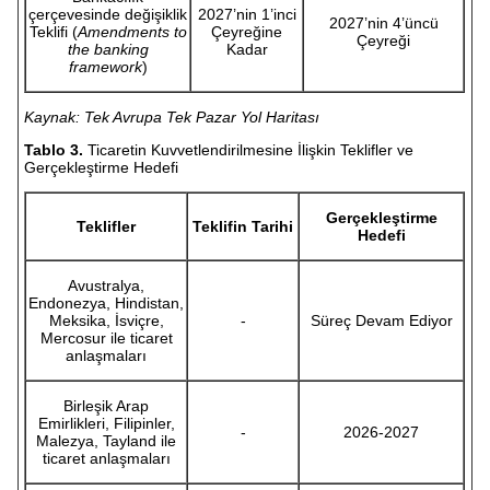
çerçevesinde değişiklik
2027’nin 1’inci
2027’nin 4’üncü
Teklifi (
Amendments to
Çeyreğine
Çeyreği
the banking
Kadar
framework
)
Kaynak: Tek Avrupa Tek Pazar Yol Haritası
Tablo 3.
Ticaretin Kuvvetlendirilmesine İlişkin Teklifler ve
Gerçekleştirme Hedefi
Gerçekleştirme
Teklifler
Teklifin Tarihi
Hedefi
Avustralya,
Endonezya, Hindistan,
Meksika, İsviçre,
-
Süreç Devam Ediyor
Mercosur ile ticaret
anlaşmaları
Birleşik Arap
Emirlikleri, Filipinler,
-
2026-2027
Malezya, Tayland ile
ticaret anlaşmaları