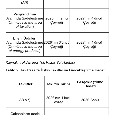
(AI)
)
Vergilendirme
Alanında Sadeleştirme
2026’nın 2’nci
2027’nin 4’üncü
(
Omnibus in the area
Çeyreği
Çeyreği
of taxation
)
Enerji Ürünleri
Alanında Sadeleştirme
2026’nın 3’üncü
2027’nin 4’üncü
(
Omnibus in the area
Çeyreği
Çeyreği
of energy products
)
Kaynak: Tek Avrupa Tek Pazar Yol Haritası
Tablo 2.
Tek Pazar’a İlişkin Teklifler ve Gerçekleştirme Hedefi
Gerçekleştirme
Teklifler
Teklifin Tarihi
Hedefi
2026’nın 1’inci
AB A.Ş.
2026 Sonu
Çeyreği
Çalışanların geçici