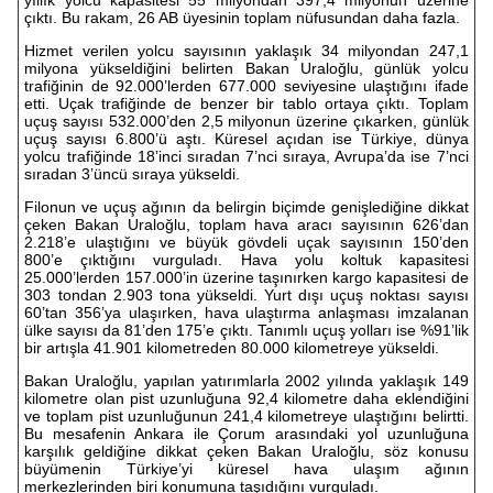
yıllık yolcu kapasitesi 55 milyondan 397,4 milyonun üzerine
çıktı. Bu rakam, 26 AB üyesinin toplam nüfusundan daha fazla.
Hizmet verilen yolcu sayısının yaklaşık 34 milyondan 247,1
milyona yükseldiğini belirten Bakan Uraloğlu, günlük yolcu
trafiğinin de 92.000’lerden 677.000 seviyesine ulaştığını ifade
etti. Uçak trafiğinde de benzer bir tablo ortaya çıktı. Toplam
uçuş sayısı 532.000’den 2,5 milyonun üzerine çıkarken, günlük
uçuş sayısı 6.800’ü aştı. Küresel açıdan ise Türkiye, dünya
yolcu trafiğinde 18’inci sıradan 7’nci sıraya, Avrupa’da ise 7’nci
sıradan 3’üncü sıraya yükseldi.
Filonun ve uçuş ağının da belirgin biçimde genişlediğine dikkat
çeken Bakan Uraloğlu, toplam hava aracı sayısının 626’dan
2.218’e ulaştığını ve büyük gövdeli uçak sayısının 150’den
800’e çıktığını vurguladı. Hava yolu koltuk kapasitesi
25.000’lerden 157.000’in üzerine taşınırken kargo kapasitesi de
303 tondan 2.903 tona yükseldi. Yurt dışı uçuş noktası sayısı
60’tan 356’ya ulaşırken, hava ulaştırma anlaşması imzalanan
ülke sayısı da 81’den 175’e çıktı. Tanımlı uçuş yolları ise %91’lik
bir artışla 41.901 kilometreden 80.000 kilometreye yükseldi.
Bakan Uraloğlu, yapılan yatırımlarla 2002 yılında yaklaşık 149
kilometre olan pist uzunluğuna 92,4 kilometre daha eklendiğini
ve toplam pist uzunluğunun 241,4 kilometreye ulaştığını belirtti.
Bu mesafenin Ankara ile Çorum arasındaki yol uzunluğuna
karşılık geldiğine dikkat çeken Bakan Uraloğlu, söz konusu
büyümenin Türkiye’yi küresel hava ulaşım ağının
merkezlerinden biri konumuna taşıdığını vurguladı.