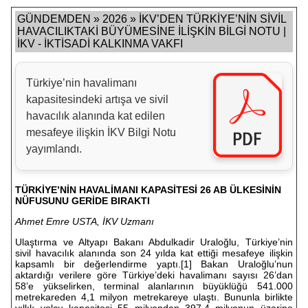
GÜNDEMDEN » 2026 » İKV’DEN TÜRKİYE’NİN SİVİL
HAVACILIKTAKİ BÜYÜMESİNE İLİŞKİN BİLGİ NOTU |
İKV - İKTİSADİ KALKINMA VAKFI
Türkiye’nin havalimanı
kapasitesindeki artışa ve sivil
havacılık alanında kat edilen
mesafeye ilişkin İKV Bilgi Notu
yayımlandı.
TÜRKİYE’NİN HAVALİMANI KAPASİTESİ 26 AB ÜLKESİNİN
NÜFUSUNU GERİDE BIRAKTI
Ahmet Emre USTA, İKV Uzmanı
Ulaştırma ve Altyapı Bakanı Abdulkadir Uraloğlu, Türkiye’nin
sivil havacılık alanında son 24 yılda kat ettiği mesafeye ilişkin
kapsamlı bir değerlendirme yaptı.
[1]
Bakan Uraloğlu’nun
aktardığı verilere göre Türkiye’deki havalimanı sayısı 26’dan
58’e yükselirken, terminal alanlarının büyüklüğü 541.000
metrekareden 4,1 milyon metrekareye ulaştı. Bununla birlikte